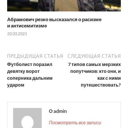
Абрамович резко высказался о расизме
и антисемитизме
20.03.2021
ПРЕДЫДУЩАЯ СТАТЬЯ
СЛЕДУЮЩАЯ СТАТЬЯ
Футболист поразил
7 типов самых мерзких
девятку ворот
попутчиков: кто они, и
соперника дальним
как с ними
ударом
путешествовать?
О admin
Посмотреть все записи