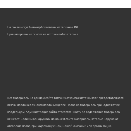
На сайте могут быть опубликованы материалы 18+!
При цитировании ссылка на источник обязательна.
Все материалы на данном сайте взяты из открытых источников и предоставляются
исключительно в ознакомительных целях. Права на материалы принадлежат их
владельцам. Администрация сайта ответственности за содержание материала
не несет. Если Вы обнаружили на нашем сайте материалы, которые нарушают
авторские права, принадлежащие Вам, Вашей компании или организации,