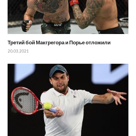
Третий бой Макгрегора и Порье отложили
20.03.2021