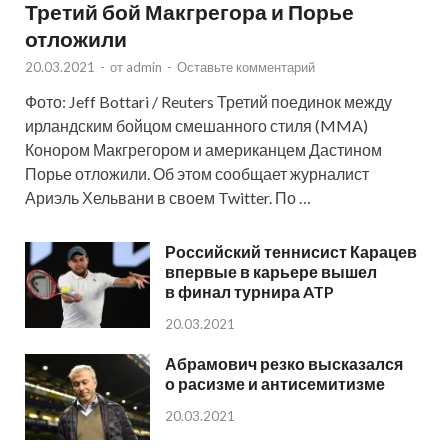
Третий бой Макгрегора и Порье
отложили
20.03.2021
-
от
admin
-
Оставьте комментарий
Фото: Jeff Bottari / Reuters Третий поединок между
ирландским бойцом смешанного стиля (MMA)
Конором Макгрегором и американцем Дастином
Порье отложили. Об этом сообщает журналист
Ариэль Хельвани в своем Twitter. По …
Российский теннисист Карацев
впервые в карьере вышел
в финал турнира ATP
20.03.2021
Абрамович резко высказался
о расизме и антисемитизме
20.03.2021