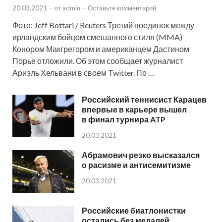
20.03.2021
-
от
admin
-
Оставьте комментарий
Фото: Jeff Bottari / Reuters Третий поединок между
ирландским бойцом смешанного стиля (MMA)
Конором Макгрегором и американцем Дастином
Порье отложили. Об этом сообщает журналист
Ариэль Хельвани в своем Twitter. По …
Российский теннисист Карацев
впервые в карьере вышел
в финал турнира ATP
20.03.2021
Абрамович резко высказался
о расизме и антисемитизме
20.03.2021
Российские биатлонистки
остались без медалей