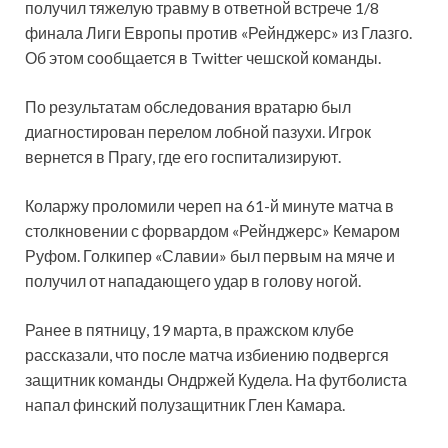
получил тяжелую травму в ответной встрече 1/8
финала Лиги Европы против «Рейнджерс» из Глазго.
Об этом сообщается в Twitter чешской команды.
По результатам обследования вратарю был
диагностирован перелом лобной пазухи. Игрок
вернется в Прагу, где его госпитализируют.
Коларжу проломили череп на 61-й минуте матча в
столкновении с форвардом «Рейнджерс» Кемаром
Руфом. Голкипер «Славии» был первым на мяче и
получил от нападающего удар в голову ногой.
Ранее в пятницу, 19 марта, в пражском клубе
рассказали, что после матча избиению подвергся
защитник команды Ондржей Кудела. На футболиста
напал финский полузащитник Глен Камара.