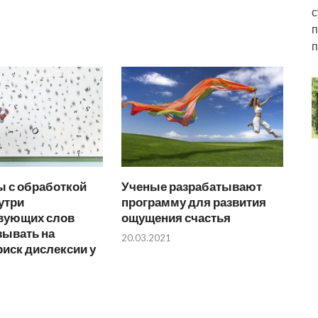
с
п
п
 с обработкой
Ученые разрабатывают
утри
программу для развития
вующих слов
ощущения счастья
зывать на
20.03.2021
иск дислексии у