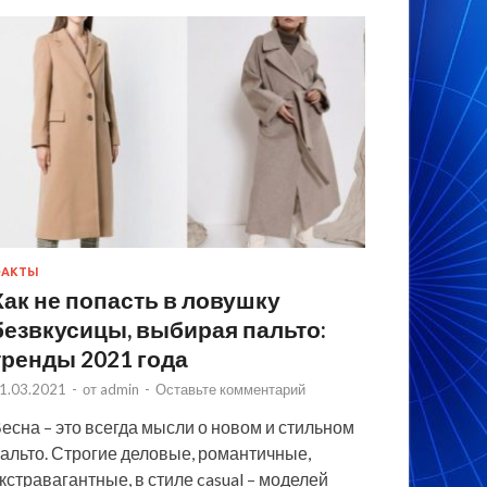
ФАКТЫ
Как не попасть в ловушку
безвкусицы, выбирая пальто:
тренды 2021 года
1.03.2021
-
от
admin
-
Оставьте комментарий
есна – это всегда мысли о новом и стильном
альто. Строгие деловые, романтичные,
кстравагантные, в стиле casual – моделей