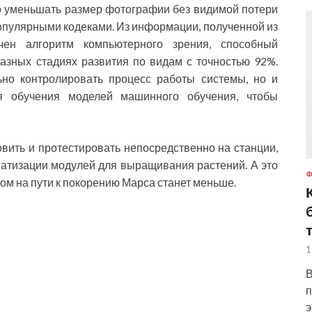
о уменьшать размер фотографии без видимой потери
популярными кодеками. Из информации, полученной из
чен алгоритм компьютерного зрения, способный
азных стадиях развития по видам с точностью 92%.
ьно контролировать процесс работы системы, но и
 обучения моделей машинного обучения, чтобы
вить и протестировать непосредственно на станции,
матизации модулей для выращивания растений. А это
ом на пути к покорению Марса станет меньше.
1
В
п
э