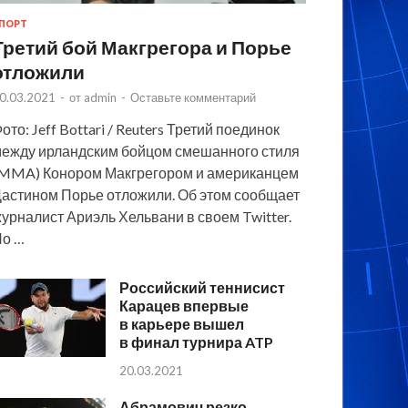
ПОРТ
Третий бой Макгрегора и Порье
отложили
0.03.2021
-
от
admin
-
Оставьте комментарий
ото: Jeff Bottari / Reuters Третий поединок
ежду ирландским бойцом смешанного стиля
MMA) Конором Макгрегором и американцем
астином Порье отложили. Об этом сообщает
урналист Ариэль Хельвани в своем Twitter.
По …
Российский теннисист
Карацев впервые
в карьере вышел
в финал турнира ATP
20.03.2021
Абрамович резко