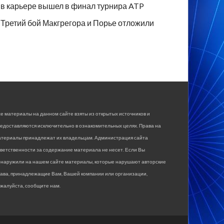
в карьере вышел в финал турнира ATP
Третий бой Макгрегора и Порье отложили
е материалы на данном сайте взяты из открытых источников и
едоставляются исключительно в ознакомительных целях. Права на
атериалы принадлежат их владельцам. Администрация сайта
ветственности за содержание материала не несет. Если Вы
бнаружили на нашем сайте материалы, которые нарушают авторские
рава, принадлежащие Вам, Вашей компании или организации,
жалуйста, сообщите нам.