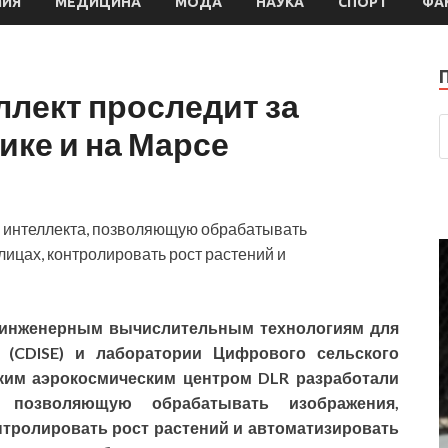
МИЯ
МЕДИЦИНА
МОДА
НАУКА
СПОРТ
ФА
лект проследит за
ике и на Марсе
о интеллекта, позволяющую обрабатывать
ицах, контролировать рост растений и
и инженерным вычислительным
технологиям для
(CDISE) и лаборатории Цифрового сельского
ким аэрокосмическим центром DLR разработали
а, позволяющую обрабатывать изображения,
тролировать рост растений и автоматизировать