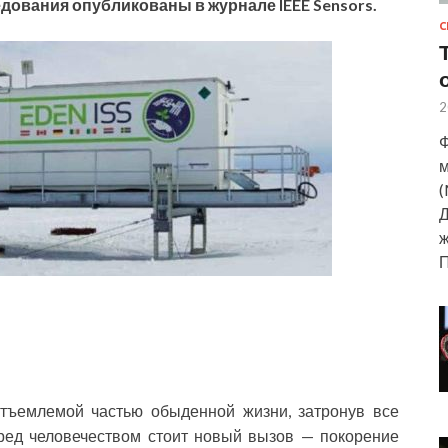
ования опубликованы в журнале IEEE Sensors.​
С
2
Ф
м
(
Д
ж
тъемлемой частью обыденной жизни, затронув все
ред человечеством стоит новый вызов — покорение