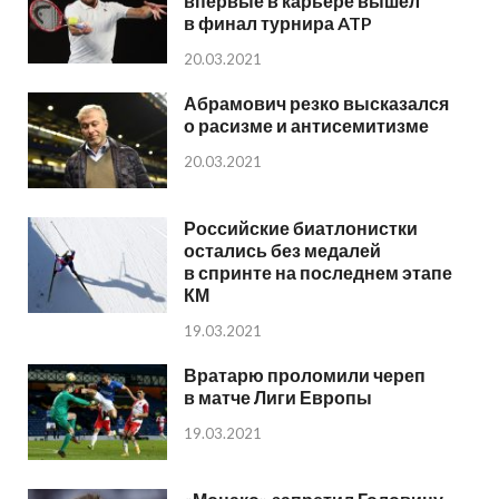
впервые в карьере вышел
в финал турнира ATP
20.03.2021
Абрамович резко высказался
о расизме и антисемитизме
20.03.2021
Российские биатлонистки
остались без медалей
в спринте на последнем этапе
КМ
19.03.2021
Вратарю проломили череп
в матче Лиги Европы
19.03.2021