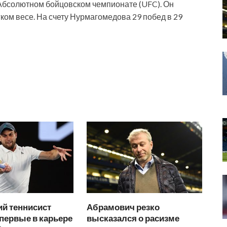
Абсолютном бойцовском чемпионате (UFC). Он
ком весе. На счету Нурмагомедова 29 побед в 29
й теннисист
Абрамович резко
первые в карьере
высказался о расизме