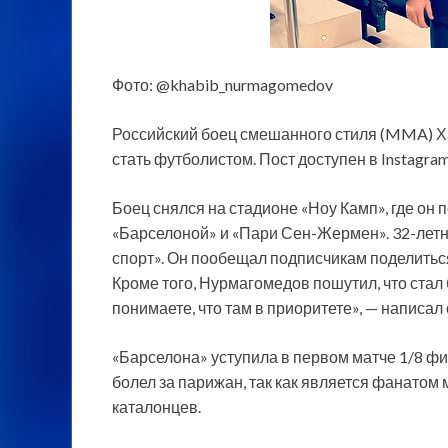
Фото: @khabib_nurmagomedov
Российский боец смешанного стиля (MMA) Ха
стать футболистом. Пост доступен в Instagra
Боец снялся на стадионе «Ноу Камп», где он
«Барселоной» и «Пари Сен-Жермен». 32-летни
спорт». Он пообещал подписчикам поделиться
Кроме того, Нурмагомедов пошутил, что стал 
понимаете, что там в приоритете», — написал 
«Барселона» уступила в первом матче 1/8 фи
болел за парижан, так как является фанатом
каталонцев.