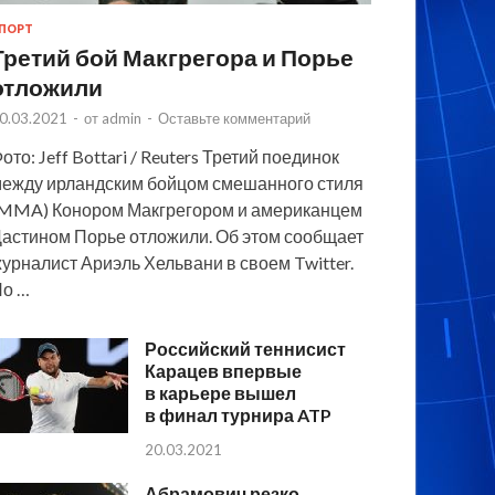
ПОРТ
Третий бой Макгрегора и Порье
отложили
0.03.2021
-
от
admin
-
Оставьте комментарий
ото: Jeff Bottari / Reuters Третий поединок
ежду ирландским бойцом смешанного стиля
MMA) Конором Макгрегором и американцем
астином Порье отложили. Об этом сообщает
урналист Ариэль Хельвани в своем Twitter.
По …
Российский теннисист
Карацев впервые
в карьере вышел
в финал турнира ATP
20.03.2021
Абрамович резко