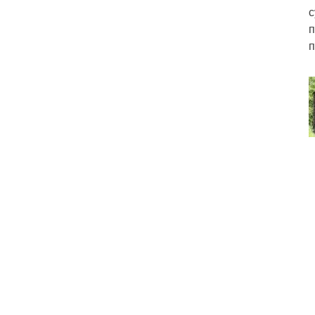
с
п
п