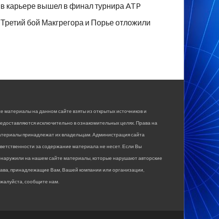
в карьере вышел в финал турнира ATP
Третий бой Макгрегора и Порье отложили
е материалы на данном сайте взяты из открытых источников и
едоставляются исключительно в ознакомительных целях. Права на
атериалы принадлежат их владельцам. Администрация сайта
ветственности за содержание материала не несет. Если Вы
бнаружили на нашем сайте материалы, которые нарушают авторские
рава, принадлежащие Вам, Вашей компании или организации,
жалуйста, сообщите нам.