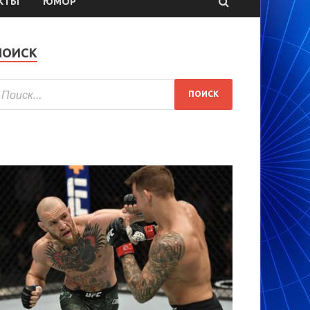
КТЫ
ЮМОР
ПОИСК