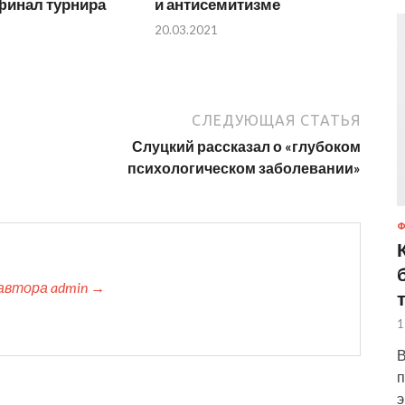
финал турнира
и антисемитизме
20.03.2021
СЛЕДУЮЩАЯ СТАТЬЯ
Слуцкий рассказал о «глубоком
психологическом заболевании»
автора admin →
1
В
п
э