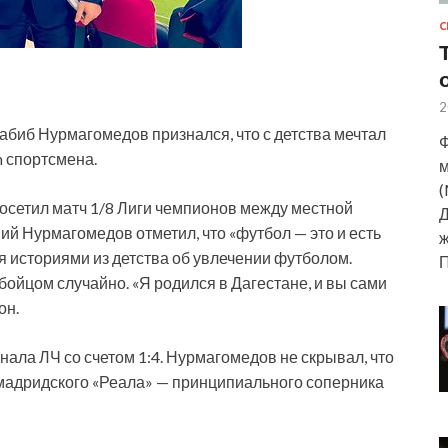
С
2
биб Нурмагомедов признался, что с детства мечтал
Ф
m спортсмена.
м
(
 посетил матч 1/8 Лиги чемпионов между местной
Д
й Нурмагомедов отметил, что «футбол — это и есть
ж
 историями из детства об увлечении футболом.
бойцом случайно. «Я родился в Дагестане, и вы сами
он.
нала ЛЧ со счетом 1:4. Нурмагомедов не скрывал, что
 мадридского «Реала» — принципиального соперника