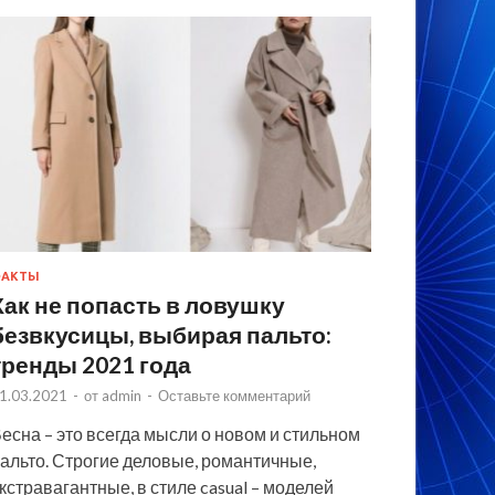
ФАКТЫ
Как не попасть в ловушку
безвкусицы, выбирая пальто:
тренды 2021 года
1.03.2021
-
от
admin
-
Оставьте комментарий
есна – это всегда мысли о новом и стильном
альто. Строгие деловые, романтичные,
кстравагантные, в стиле casual – моделей