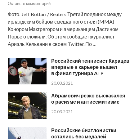
Оставьте комментарий
Фото: Jeff Bottari / Reuters Третий поединок между
ирландским бойцом смешанного стиля (MMA)
Конором Макгрегором и американцем Дастином
Порье отложили. Об этом сообщает журналист
Ариэль Хельвани в своем Twitter. По …
Российский теннисист Карацев
впервые в карьере вышел
в финал турнира ATP
20.03.2021
Абрамович резко высказался
о расизме и антисемитизме
20.03.2021
Российские биатлонистки
остались без медалей