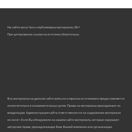
На сайте могут быть опубликованы материалы 18+!
При цитировании ссылка на источник обязательна.
Все материалы на данном сайте взяты из открытых источников и предоставляются
исключительно в ознакомительных целях. Права на материалы принадлежат их
владельцам. Администрация сайта ответственности за содержание материала
не несет. Если Вы обнаружили на нашем сайте материалы, которые нарушают
авторские права, принадлежащие Вам, Вашей компании или организации,