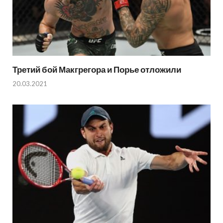
Третий бой Макгрегора и Порье отложили
20.03.2021