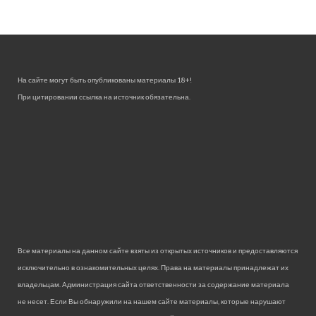
На сайте могут быть опубликованы материалы 18+!
При цитировании ссылка на источник обязательна.
Все материалы на данном сайте взяты из открытых источников и предоставляются
исключительно в ознакомительных целях. Права на материалы принадлежат их
владельцам. Администрация сайта ответственности за содержание материала
не несет. Если Вы обнаружили на нашем сайте материалы, которые нарушают