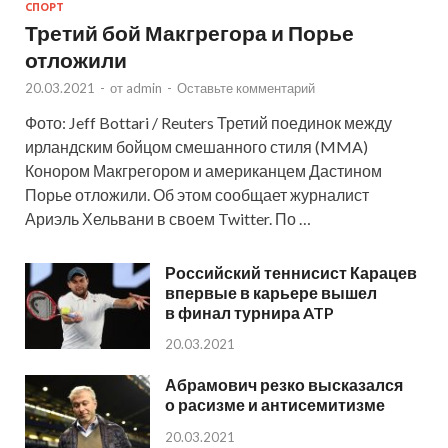
СПОРТ
Третий бой Макгрегора и Порье
отложили
20.03.2021
-
от
admin
-
Оставьте комментарий
Фото: Jeff Bottari / Reuters Третий поединок между
ирландским бойцом смешанного стиля (MMA)
Конором Макгрегором и американцем Дастином
Порье отложили. Об этом сообщает журналист
Ариэль Хельвани в своем Twitter. По …
Российский теннисист Карацев
впервые в карьере вышел
в финал турнира ATP
20.03.2021
Абрамович резко высказался
о расизме и антисемитизме
20.03.2021