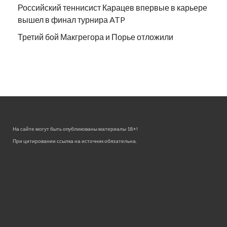
Российский теннисист Карацев впервые в карьере
вышел в финал турнира ATP
Третий бой Макгрегора и Порье отложили
На сайте могут быть опубликованы материалы 18+!
При цитировании ссылка на источник обязательна.