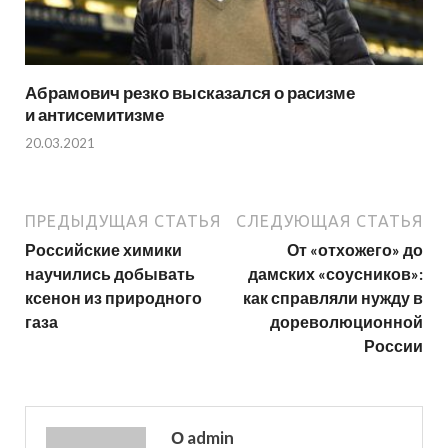
Абрамович резко высказался о расизме
и антисемитизме
20.03.2021
ПРЕДЫДУЩАЯ СТАТЬЯ
СЛЕДУЮЩАЯ СТАТЬЯ
Российские химики
От «отхожего» до
научились добывать
дамских «соусников»:
ксенон из природного
как справляли нужду в
газа
дореволюционной
России
О admin