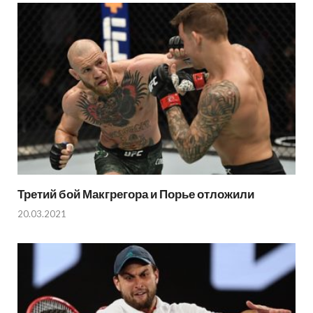
Третий бой Макгрегора и Порье отложили
20.03.2021