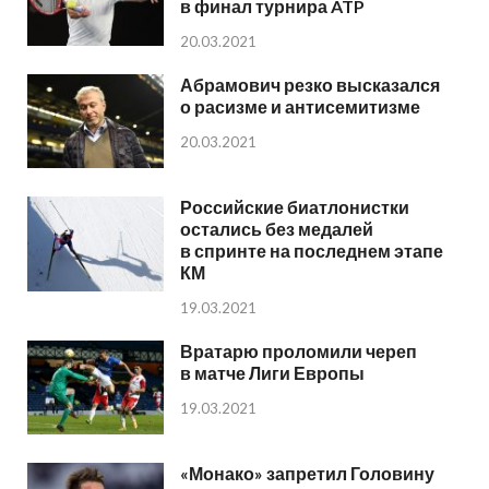
в финал турнира ATP
20.03.2021
Абрамович резко высказался
о расизме и антисемитизме
20.03.2021
Российские биатлонистки
остались без медалей
в спринте на последнем этапе
КМ
19.03.2021
Вратарю проломили череп
в матче Лиги Европы
19.03.2021
«Монако» запретил Головину