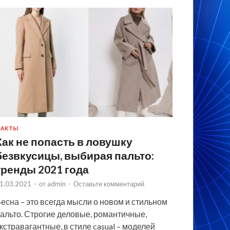
ФАКТЫ
Как не попасть в ловушку
безвкусицы, выбирая пальто:
тренды 2021 года
1.03.2021
-
от
admin
-
Оставьте комментарий
есна – это всегда мысли о новом и стильном
альто. Строгие деловые, романтичные,
кстравагантные, в стиле casual – моделей