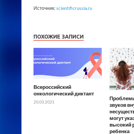
Источник:
scientificrussia.ru
ПОХОЖИЕ ЗАПИСИ
Всероссийский
онкологический диктант
Проблемы
20.03.2021
звуков вн
несущест
могут ука
высокий р
ребенка