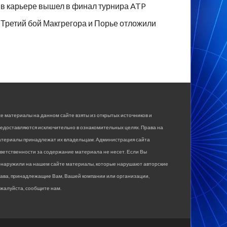
в карьере вышел в финал турнира ATP
Третий бой Макгрегора и Порье отложили
е материалы на данном сайте взяты из открытых источников и
едоставляются исключительно в ознакомительных целях. Права на
атериалы принадлежат их владельцам. Администрация сайта
ветственности за содержание материала не несет. Если Вы
бнаружили на нашем сайте материалы, которые нарушают авторские
рава, принадлежащие Вам, Вашей компании или организации,
жалуйста, сообщите нам.