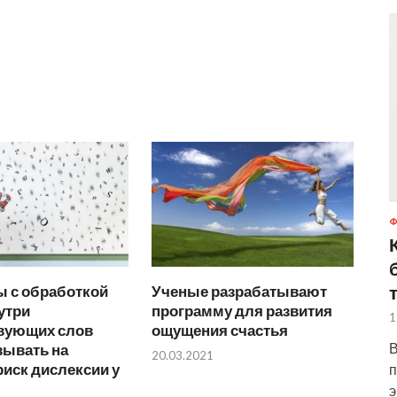
 с обработкой
Ученые разрабатывают
утри
программу для развития
1
вующих слов
ощущения счастья
В
зывать на
20.03.2021
иск дислексии у
п
э