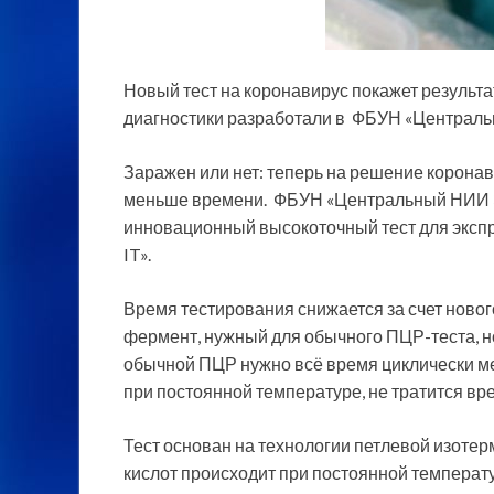
Новый тест на коронавирус покажет результа
диагностики разработали в ФБУН «Централ
Заражен или нет: теперь на решение коронав
меньше
времени. ФБУН «Центральный НИИ 
инновационный высокоточный тест для эксп
IT».
Время тестирования снижается за счет нового
фермент, нужный для обычного ПЦР-теста, н
обычной ПЦР нужно всё время циклически ме
при постоянной температуре, не тратится вре
Тест основан на технологии петлевой изот
кислот происходит при постоянной температу