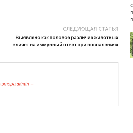
с
п
п
СЛЕДУЮЩАЯ СТАТЬЯ
Выявлено как половое различие животных
влияет на иммунный ответ при воспалениях
автора admin →