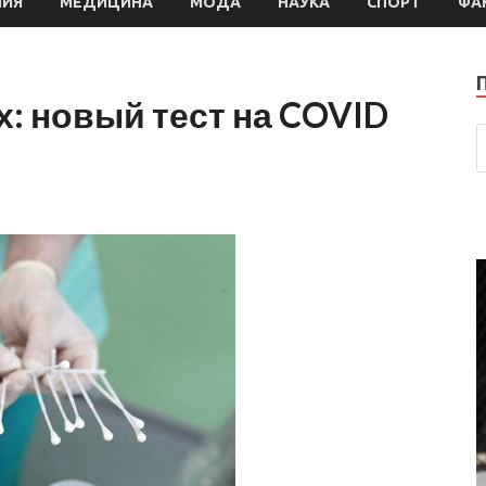
МИЯ
МЕДИЦИНА
МОДА
НАУКА
СПОРТ
ФА
: новый тест на COVID