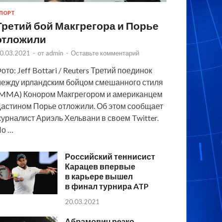
ПОРТ
Третий бой Макгрегора и Порье
отложили
0.03.2021
-
от
admin
-
Оставьте комментарий
ото: Jeff Bottari / Reuters Третий поединок
ежду ирландским бойцом смешанного стиля
MMA) Конором Макгрегором и американцем
астином Порье отложили. Об этом сообщает
урналист Ариэль Хельвани в своем Twitter.
По …
Российский теннисист
Карацев впервые
в карьере вышел
в финал турнира ATP
20.03.2021
Абрамович резко