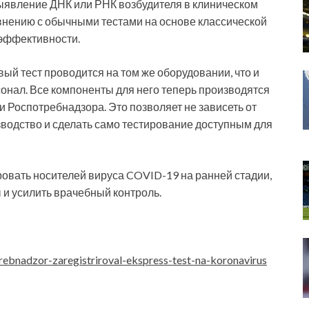
ыявление ДНК или РНК возбудителя в клиническом
внению с обычными тестами на основе классической
 эффективности.
вый тест проводится на том же оборудовании, что и
сонал. Все компоненты для него теперь производятся
Роспотребнадзора. Это позволяет не зависеть от
зводство и сделать само тестирование доступным для
овать носителей вируса COVID-19 на ранней стадии,
 и усилить врачебный контроль.
rebnadzor-zaregistriroval-ekspress-test-na-koronavirus