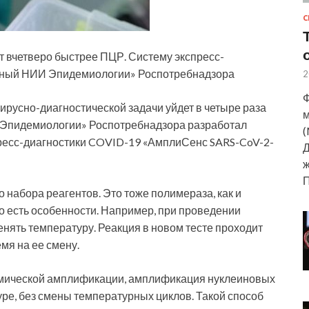
С
т вчетверо быстрее ПЦР. Систему экспресс-
ьный НИИ Эпидемиологии» Роспотребнадзора
2
Ф
ирусно-диагностической задачи уйдет в четыре раза
м
Эпидемиологии» Роспотребнадзора разработал
(
ресс-диагностики COVID-19 «АмплиСенс SARS-CoV-2-
Д
ж
 набора реагентов. Это тоже полимераза, как и
о есть особенности. Например, при проведении
нять температуру. Реакция в новом тесте проходит
мя на ее смену.
ермической амплификации, амплификация нуклеиновых
ре, без смены температурных циклов. Такой способ