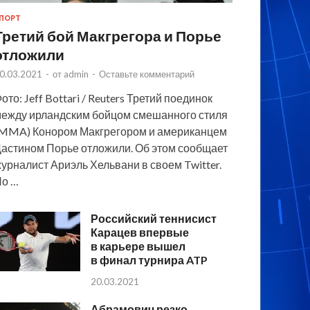
ПОРТ
Третий бой Макгрегора и Порье
отложили
0.03.2021
-
от
admin
-
Оставьте комментарий
ото: Jeff Bottari / Reuters Третий поединок
ежду ирландским бойцом смешанного стиля
MMA) Конором Макгрегором и американцем
астином Порье отложили. Об этом сообщает
урналист Ариэль Хельвани в своем Twitter.
По …
Российский теннисист
Карацев впервые
в карьере вышел
в финал турнира ATP
20.03.2021
Абрамович резко