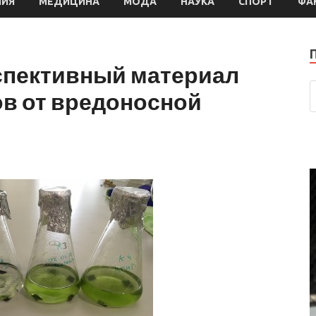
МИЯ
МЕДИЦИНА
МОДА
НАУКА
СПОРТ
ФА
спективный материал
ов от вредоносной