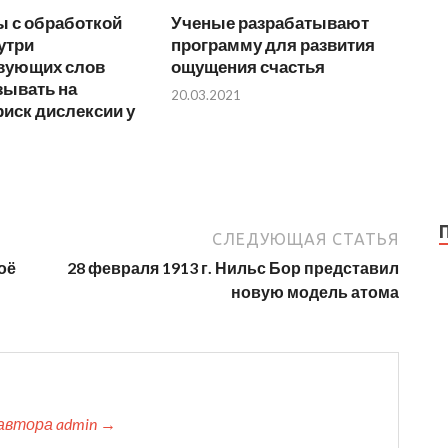
 с обработкой
Ученые разрабатывают
утри
программу для развития
вующих слов
ощущения счастья
зывать на
20.03.2021
иск дислексии у
СЛЕДУЮЩАЯ СТАТЬЯ
оё
28 февраля 1913 г. Нильс Бор представил
новую модель атома
автора admin →