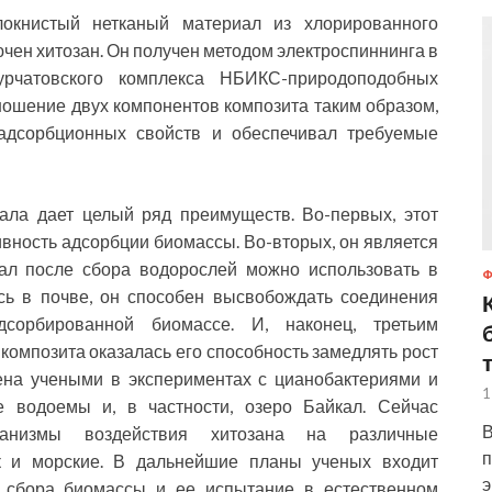
окнистый нетканый материал из хлорированного
ючен хитозан. Он получен методом электроспиннинга в
рчатовского комплекса НБИКС-природоподобных
ношение двух компонентов композита таким образом,
адсорбционных свойств и обеспечивал требуемые
ала дает целый ряд преимуществ. Во-первых, этот
ность адсорбции биомассы. Во-вторых, он является
иал после сбора водорослей можно использовать в
сь в почве, он способен высвобождать соединения
орбированной биомассе. И, наконец, третьим
композита оказалась его способность замедлять рост
ена учеными в экспериментах с цианобактериями и
1
 водоемы и, в частности, озеро Байкал. Сейчас
В
ханизмы воздействия хитозана на различные
п
к и морские. В дальнейшие планы ученых входит
э
я сбора биомассы и ее испытание в естественном