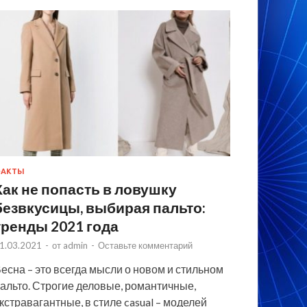
ФАКТЫ
Как не попасть в ловушку
безвкусицы, выбирая пальто:
тренды 2021 года
1.03.2021
-
от
admin
-
Оставьте комментарий
есна – это всегда мысли о новом и стильном
альто. Строгие деловые, романтичные,
кстравагантные, в стиле casual – моделей