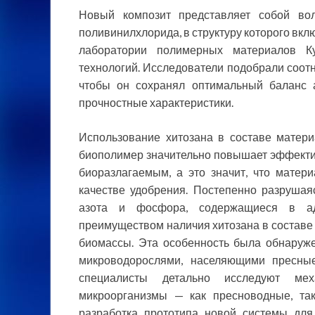
Новый композит представляет собой вол
поливинилхлорида, в структуру которого вкл
лаборатории полимерных материалов Ку
технологий. Исследователи подобрали соот
чтобы он сохранял оптимальный баланс 
прочностные характеристики.
Использование хитозана в составе матери
биополимер значительно повышает эффектив
биоразлагаемым, а это значит, что матер
качестве удобрения. Постепенно разрушая
азота и фосфора, содержащиеся в адс
преимуществом наличия хитозана в составе 
биомассы. Эта особенность была обнаруж
микроводорослями, населяющими пресные
специалисты детально исследуют ме
микроорганизмы — как пресноводные, та
разработка прототипа новой системы дл