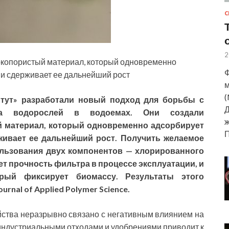
С
2
копористый материал, который одновременно
Ф
 и сдерживает ее дальнейший рост
м
(
тут» разработали новый подход для борьбы с
Д
ста водорослей в водоемах. Они создали
ж
материал, который одновременно адсорбирует
живает ее дальнейший рост. Получить желаемое
ользования двух компонентов — хлорированного
т прочность фильтра в процессе эксплуатации, и
орый фиксирует биомассу. Результаты этого
nal of Applied Polymer Science.
йства неразрывно связано с негативным влиянием на
индустриальными отходами и удобрениями приводит к