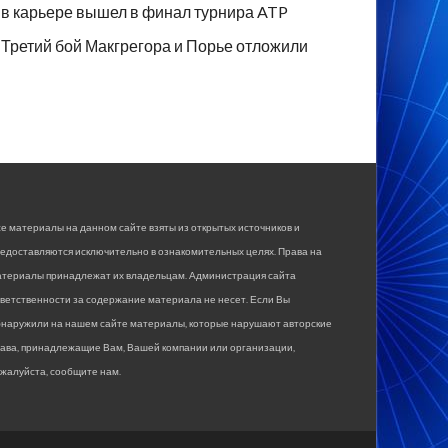
в карьере вышел в финал турнира ATP
Третий бой Макгрегора и Порье отложили
е материалы на данном сайте взяты из открытых источников и
едоставляются исключительно в ознакомительных целях. Права на
атериалы принадлежат их владельцам. Администрация сайта
ветственности за содержание материала не несет. Если Вы
бнаружили на нашем сайте материалы, которые нарушают авторские
рава, принадлежащие Вам, Вашей компании или организации,
жалуйста, сообщите нам.