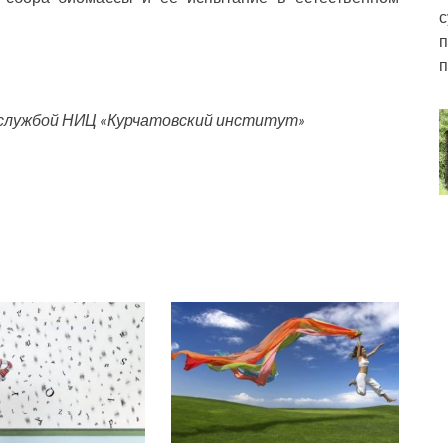
с
п
п
службой НИЦ «Курчатовский институт»