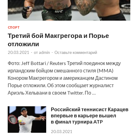
СПОРТ
Третий бой Макгрегора и Порье
отложили
20.03.2021
-
от
admin
-
Оставьте комментарий
Фото: Jeff Bottari / Reuters Третий поединок между
ирландским бойцом смешанного стиля (MMA)
Конором Макгрегором и американцем Дастином
Порье отложили. Об этом сообщает журналист
Ариэль Хельвани в своем Twitter. По …
Российский теннисист Карацев
впервые в карьере вышел
в финал турнира ATP
20.03.2021