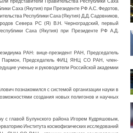
ыли представители Правительства Республики Саха
лики Саха (Якутия) при Президенте РФ А.С. Федотов,
ительства Республики Саха (Якутия) Д.Д. Садовников,
родов Севера РС (Я) В.Н. Черноградский, первый
Республики Саха (Якутия) при Президенте РФ А.Д.
резидиума РАН: вице-президент РАН, Председатель
Н. Пармон, Председатель ФИЦ ЯНЦ СО РАН, член-
ведущие ученые и руководители Российской академии
йлович познакомился с системой организации науки в
возможностями создания новых полигонов и научных
чу с главой Булунского района Игорем Кудряшовым,
ерваторию Института космофизических исследований