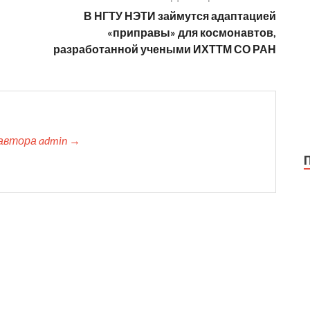
В НГТУ НЭТИ займутся адаптацией
«приправы» для космонавтов,
разработанной учеными ИХТТМ СО РАН
автора admin →