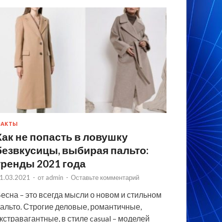
ФАКТЫ
Как не попасть в ловушку
безвкусицы, выбирая пальто:
тренды 2021 года
1.03.2021
-
от
admin
-
Оставьте комментарий
есна – это всегда мысли о новом и стильном
альто. Строгие деловые, романтичные,
кстравагантные, в стиле casual – моделей