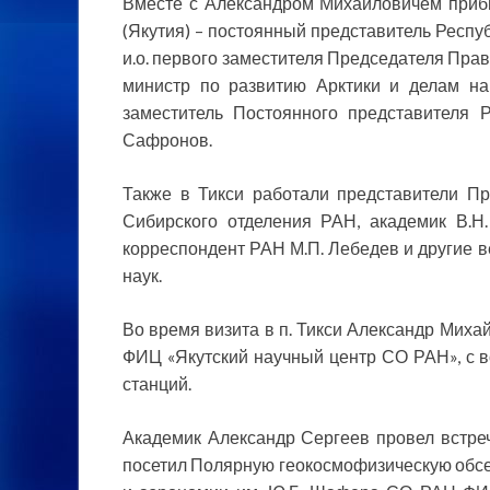
Вместе с Александром Михайловичем приб
(Якутия) – постоянный представитель Респуб
и.о. первого заместителя Председателя Прав
министр по развитию Арктики и делам на
заместитель Постоянного представителя 
Сафронов.
Также в Тикси работали представители П
Сибирского отделения РАН, академик В.
корреспондент РАН М.П. Лебедев и другие 
наук.
Во время визита в п. Тикси Александр Миха
ФИЦ «Якутский научный центр СО РАН», с 
станций.
Академик Александр Сергеев провел встре
посетил Полярную геокосмофизическую обс