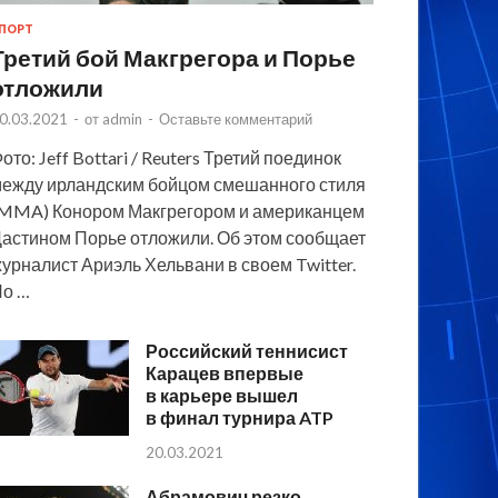
ПОРТ
Третий бой Макгрегора и Порье
отложили
0.03.2021
-
от
admin
-
Оставьте комментарий
ото: Jeff Bottari / Reuters Третий поединок
ежду ирландским бойцом смешанного стиля
MMA) Конором Макгрегором и американцем
астином Порье отложили. Об этом сообщает
урналист Ариэль Хельвани в своем Twitter.
По …
Российский теннисист
Карацев впервые
в карьере вышел
в финал турнира ATP
20.03.2021
Абрамович резко