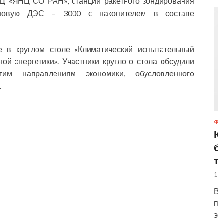
Ц «ЯНЦ СО РАН», станции ракетного зондирования
, новую ДЭС – 3000 с накопителем в составе
е в круглом столе «Климатический испытательный
ой энергетики». Участники круглого стола обсудили
им направлениям экономики, обусловленного
.
1
В
п
э