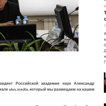
С
2
Ф
м
(
Д
ж
зидент Российской академии наук Александр
иале ulus.media, который мы размещаем на нашем