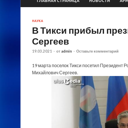
ГЛАВНАЯ СТРАНИЦА
НОВОСТИ
АР
НАУКА
В Тикси прибыл пре
Сергеев
19.03.2021
-
от
admin
-
Оставьте комментарий
19 марта поселок Тикси посетил Президент Р
Михайлович Сергеев.