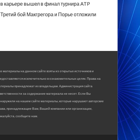
в карьере вышел в финал турнира ATP
Третий бой Макгрегора и Порье отложили
е материалы на данном сайте взяты из открытых источников и
едоставляются исключительно в ознакомительных целях. Права на
атериалы принадлежат их владельцам. Администрация сайта
ветственности за содержание материала не несет. Если Вы
бнаружили на нашем сайте материалы, которые нарушают авторские
рава, принадлежащие Вам, Вашей компании или организации,
жалуйста, сообщите нам.