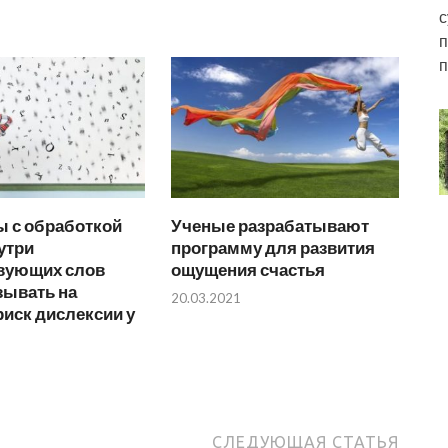
с
п
п
 с обработкой
Ученые разрабатывают
утри
программу для развития
вующих слов
ощущения счастья
зывать на
20.03.2021
иск дислексии у
СЛЕДУЮЩАЯ СТАТЬЯ