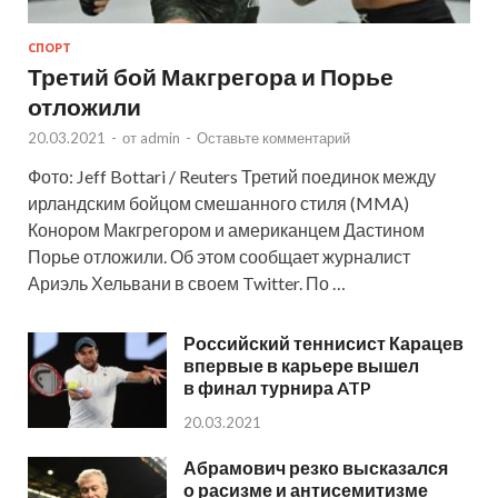
СПОРТ
Третий бой Макгрегора и Порье
отложили
20.03.2021
-
от
admin
-
Оставьте комментарий
Фото: Jeff Bottari / Reuters Третий поединок между
ирландским бойцом смешанного стиля (MMA)
Конором Макгрегором и американцем Дастином
Порье отложили. Об этом сообщает журналист
Ариэль Хельвани в своем Twitter. По …
Российский теннисист Карацев
впервые в карьере вышел
в финал турнира ATP
20.03.2021
Абрамович резко высказался
о расизме и антисемитизме