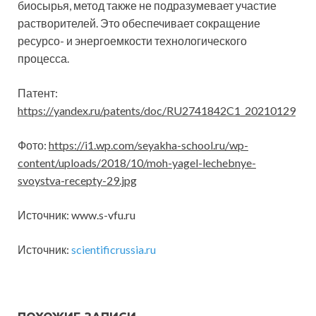
биосырья, метод также не подразумевает участие
растворителей. Это обеспечивает сокращение
ресурсо- и энергоемкости технологического
процесса.
Патент:
https://yandex.ru/patents/doc/RU2741842C1_20210129
Фото:
https://i1.wp.com/seyakha-school.ru/wp-
content/uploads/2018/10/moh-yagel-lechebnye-
svoystva-recepty-29.jpg
Источник: www.s-vfu.ru
Источник:
scientificrussia.ru