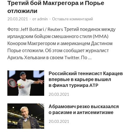
Третий бой Макгрегора и Порье
отложили
20.03.2021
-
от
admin
-
Оставьте комментарий
Фото: Jeff Bottari / Reuters Третий поединок между
ирландским бойцом смешанного стиля (MMA)
Конором Макгрегором и американцем Дастином
Порье отложили. Об этом сообщает журналист
Ариэль Хельвани в своем Twitter. По …
Российский теннисист Карацев
впервые в карьере вышел
в финал турнира ATP
20.03.2021
Абрамович резко высказался
о расизме и антисемитизме
20.03.2021