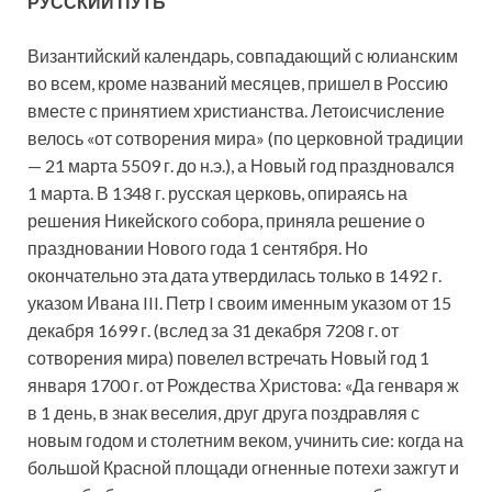
РУССКИЙ ПУТЬ
Византийский календарь, совпадающий с юлианским
во всем, кроме названий месяцев, пришел в Россию
вместе с принятием христианства. Летоисчисление
велось «от сотворения мира» (по церковной традиции
— 21 марта 5509 г. до н.э.), а Новый год праздновался
1 марта. В 1348 г. русская церковь, опираясь на
решения Никейского собора, приняла решение о
праздновании Нового года 1 сентября. Но
окончательно эта дата утвердилась только в 1492 г.
указом Ивана III. Петр I своим именным указом от 15
декабря 1699 г. (вслед за 31 декабря 7208 г. от
сотворения мира) повелел встречать Новый год 1
января 1700 г. от Рождества Христова: «Да генваря ж
в 1 день, в знак веселия, друг друга поздравляя с
новым годом и столетним веком, учинить сие: когда на
большой Красной площади огненные потехи зажгут и