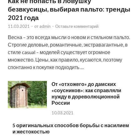
Как не попасть в ловушку
безвкусицы, выбирая пальто: тренды
2021 года
11.03.2021
-
от
admin
-
Оставьте комментарий
Весна – это всегда мысли о новом и стильном пальто.
Строгие деловые, романтичные, экстравагантные, в
стиле casual – моделей существует огромное
множество. Цены, как правило, кусаются, поэтому
спонтанно к покупке подходить …
От «отхожего» до дамских
«соусников»: как справляли
нужду в дореволюционной
России
10.03.2021
5 оригинальных способов борьбы с насилием
и жестокостью