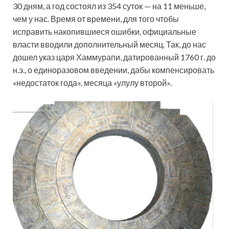
30 дням, а год состоял из 354 суток — на 11 меньше,
чем у нас. Время от времени, для того чтобы
исправить накопившиеся ошибки, официальные
власти вводили дополнительный месяц. Так, до нас
дошел указ царя Хаммурапи, датированный 1760 г. до
н.э., о единоразовом введении, дабы компенсировать
«недостаток года», месяца «улулу второй».