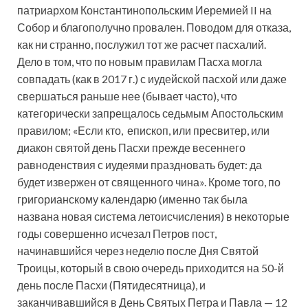
патриархом Константинопольским Иеремией II на
Собор и благополучно провален. Поводом для отказа,
как ни странно, послужил тот же расчет пасхалий.
Дело в том, что по новым правилам Пасха могла
совпадать (как в 2017 г.) с иудейской пасхой или даже
свершаться раньше нее (бывает часто), что
категорически запрещалось седьмым Апостольским
правилом; «Если кто, епископ, или пресвитер, или
диакон святой день Пасхи прежде весеннего
равноденствия с иудеями праздновать будет: да
будет извержен от священного чина». Кроме того, по
григорианскому календарю (именно так была
названа новая система летоисчисления) в некоторые
годы совершенно исчезал Петров пост,
начинавшийся через неделю после Дня Святой
Троицы, который в свою очередь приходится на 50-й
день после Пасхи (Пятидесятница), и
заканчивавшийся в День Святых Петра и Павла — 12