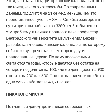
Хотя, как оказалось, григорианский календарь тоже не
так точен, как того хотелось бы. По современным
данным, год длится на 11 секунд меньше, чем это
представлялось ученым XVI в. Ошибка размером в
сутки при этом набегает за 3280 лет. Чтобы решить
эту проблему, в начале прошлого века профессор
Белградского университета Милутин Миланкович
разработал «новоюлианский календарь», по которому
сейчас живут греческая и некоторые другие
православные церкви. По нему високосными
считаются те годы, которые делятся без остатка на
четыре и не делятся на 100, или же делящиеся на 900
с остатком 200 или 600. При таком подсчете ошибка в
одни сутки набегает за 43,5 тыс. лет.
НИКАКОГО ЧИСЛА
Но главный довод противников современных