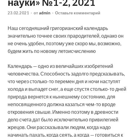
науки» №1-2, 2021
23.02.2021
-
от
admin
-
Оставьте комментарий
Наш сегодняшний григорианский календарь
значительно точнее своих прародителей, однако он
не очень удобен, поэтому уже скоро мы, возможно,
будем жить по новому летоисчислению
Календарь — одно из величайших изобретений
человечества. Способность задолго
предсказывать,
что через столько-то перемен дня и ночи наступят
холода и выпадет снег, а еще спустя столько-то дней
природа вернется к нынешнему состоянию, для
непосвященного должна казаться чем-то вроде
откровения свыше. Именно поэтому в древности
дело счета дат было исключительно привилегией
жрецов. Они рассказывали людям, когда надо
начинать пахать, когда сеять, а когда — готовиться к