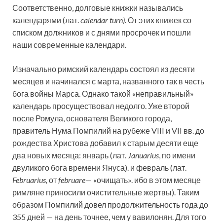
Соответственно, долговые книжки назывались
календарями (лат.
calendar
turn
).
От этих книжек со
списком должников и с днями просрочек и пошли
наши современные календари.
Изначально римский календарь состоял из десяти
месяцев и начинался с марта, названного так в честь
бога войны Марса. Однако такой «неправильный»
календарь просуществовал недолго. Уже второй
после Ромула, основателя Великого города,
правитель Нума Помпилий на рубеже VIII и VII вв. до
рождества Христова добавил к старым десяти еще
два новых месяца: январь (лат.
Januarius
, по имени
двуликого бога времени Януса). и февраль (лат.
Februarius
,
от
februare
— «очищать». ибо в этом месяце
римляне приносили очистительные жертвы). Таким
образом Помпилий довел продолжительность года до
355 дней — на день точнее, чем у вавилонян. Для того