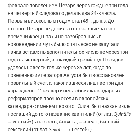
феврале повелением Цезаря через каждые три года
на четвертый следовало делать два 24-х числа.
Первым високосным годом стал 45 г. до н.э. До
второго Цезарь не дожил, а отвечавшие за счет
времени жрецы, так и не разобравшись в
нововведении, чуть было опять всех не запутали,
начав вставлять дополнительное число не через три
года на четвертый, а в каждый третий год. Порядок
удалось навести только через 36 лет, когда по
повелению императора Августа был восстановлен
правильный счет, а накопившиеся лишние три дня
упразднены. С тех пор имена обоих календарных
реформаторов прочно осели в европейских
календарях: именем первого, Юлия, был назван июль,
носивший до того название квинтилий (от лат.
Quintilis
— «пятый»), а второго, Августа, — август, бывший
секстилий (от лат.
Sextilis
— «шестой»).