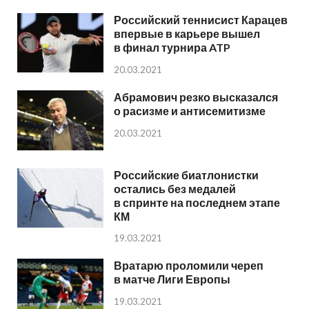
Российский теннисист Карацев
впервые в карьере вышел
в финал турнира ATP
20.03.2021
Абрамович резко высказался
о расизме и антисемитизме
20.03.2021
Российские биатлонистки
остались без медалей
в спринте на последнем этапе
КМ
19.03.2021
Вратарю проломили череп
в матче Лиги Европы
19.03.2021