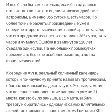
И все было бы замечательно, если бы год длился
столько, во сколько его оценили александрийские
астрономы, а именно 365 суток и шесть часов. Но
более точные расчеты, произведенные уже в
середине второго тысячелетия нашей эры, показали,
что его продолжительность составляет 365 суток, пять
часов и 49 минут. Ошибка в 11 минут за 128 лет
съедала одни сутки. На небольших промежутках
времени это было не особенно заметно, а вот на
фоне тысячелетий…
К середине XVI в. реальный солнечный календарь,
который по-научному принято называть тропическим,
обогнал юлианский на десять суток. Ученые, заметив,
что весеннее равноденствие наступает уже не 21
марта, как это было раньше, а 11 марта, забили
тревогу и обратились к одному из самых влиятельных
людей того времени — папе римскому Григорию XIII.