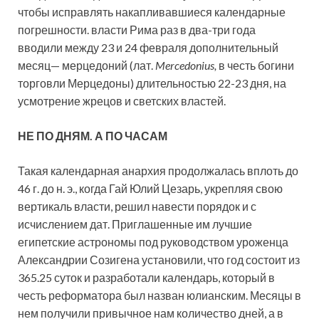
чтобы исправлять накапливавшиеся календарные
погрешности. власти Рима раз в два-три года
вводили между 23 и 24 февраля дополнительный
месяц— мерцедоний (лат.
Mercedonius
,
в честь богини
торговли Мерцедоны) длительностью 22-23 дня, на
усмотрение жрецов и светских властей.
НЕ ПО ДНЯМ. А ПО ЧАСАМ
Такая календарная анархия продолжалась вплоть до
46 г. до н. э., когда Гай Юлий Цезарь, укрепляя свою
вертикаль власти, решил навести порядок и с
исчислением дат. Приглашенные им лучшие
египетские астрономы под руководством уроженца
Александрии Созигена установили, что год состоит из
365.25 суток и разработали календарь, который в
честь реформатора был назван юлианским. Месяцы в
нем получили привычное нам количество дней, а в