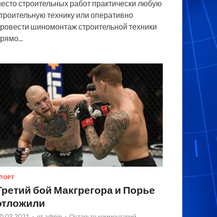
есто строительных работ практически любую
троительную технику или оперативно
ровести шиномонтаж строительной техники
рямо...
ПОРТ
Третий бой Макгрегора и Порье
отложили
0.03.2021
-
от
admin
-
Оставьте комментарий