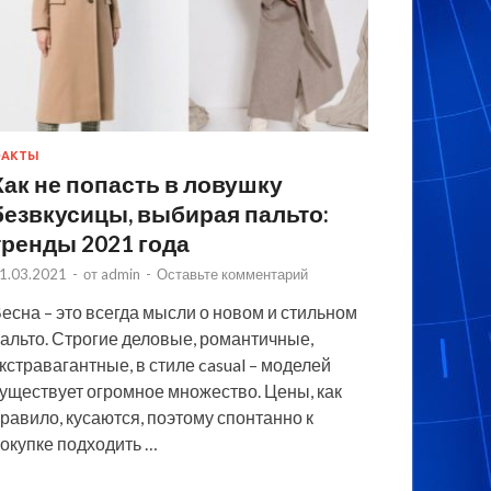
ФАКТЫ
Как не попасть в ловушку
безвкусицы, выбирая пальто:
тренды 2021 года
1.03.2021
-
от
admin
-
Оставьте комментарий
есна – это всегда мысли о новом и стильном
альто. Строгие деловые, романтичные,
кстравагантные, в стиле casual – моделей
уществует огромное множество. Цены, как
равило, кусаются, поэтому спонтанно к
окупке подходить …