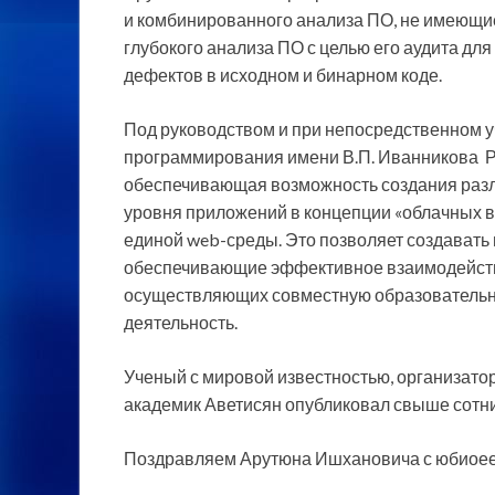
и комбинированного анализа ПО, не имеющи
глубокого анализа ПО с целью его аудита дл
дефектов в исходном и бинарном коде.
Под руководством и при непосредственном у
программирования имени В.П. Иванникова Р
обеспечивающая возможность создания разл
уровня приложений в концепции «облачных в
единой web-среды. Это позволяет создават
обеспечивающие эффективное взаимодейств
осуществляющих совместную образовательн
деятельность.
Ученый с мировой известностью, организато
академик Аветисян опубликовал свыше сотни
Поздравляем Арутюна Ишхановича с юбиоеем