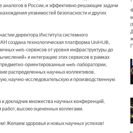
е аналогов в России, и эффективно решающие задачи
Ф
я нахождения уязвимостей безопасности и других
м
(
Д
частии директора Института системного
ж
АН создана технологическая платформа UniHUB,
ичных web-сервисов от уровня инфраструктуры до
ычислений» и интеграцию этих сервисов в рамках
ь предметно-ориентированные web-лаборатории,
ие распределенных научных коллективов,
ую, научно-исследовательскую и производственную
р и докладчик множества научных конференций,
 работ, высоко оцененных коллегами.
! Желаем здоровья и новых научных успехов!