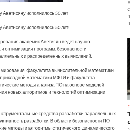
м
с
 Аветисяну исполнилось 50 лет
п
п
 Аветисяну исполнилось 50 лет!
рования академик Аветисян ведет научно-
 и оптимизация программ, безопасности
раллельных и распределенных вычислений.
мирования факультета вычислительной математики
и прикладной математики МФТИ и факультета
ические методы анализа ПО на основе моделей
ния новых алгоритмов и технологий оптимизации
С
инструментальные средства разработки параллельных
ктивность разработки. В области безопасности ПО
ие методы и алгоритмы статического, динамического
2