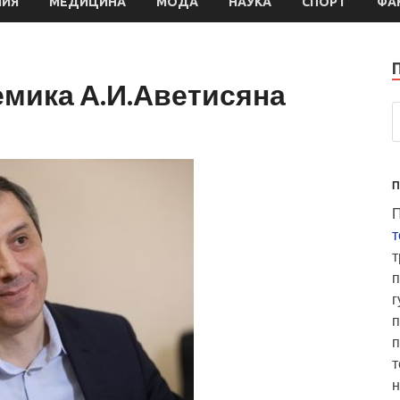
МИЯ
МЕДИЦИНА
МОДА
НАУКА
СПОРТ
ФА
емика А.И.Аветисяна
П
П
т
т
п
г
п
п
т
н