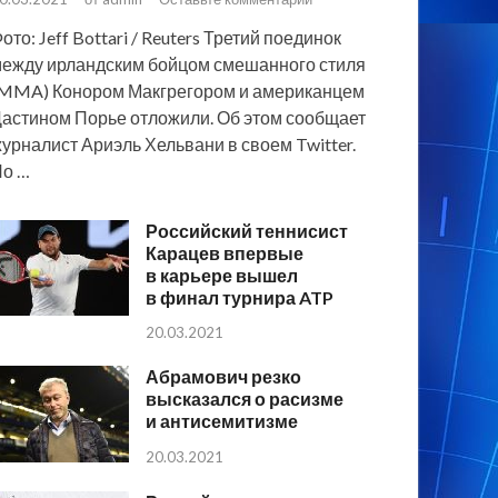
ото: Jeff Bottari / Reuters Третий поединок
ежду ирландским бойцом смешанного стиля
MMA) Конором Макгрегором и американцем
астином Порье отложили. Об этом сообщает
урналист Ариэль Хельвани в своем Twitter.
По …
Российский теннисист
Карацев впервые
в карьере вышел
в финал турнира ATP
20.03.2021
Абрамович резко
высказался о расизме
и антисемитизме
20.03.2021