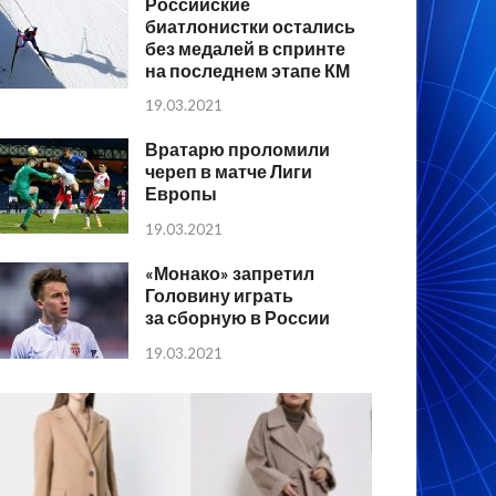
Российские
биатлонистки остались
без медалей в спринте
на последнем этапе КМ
19.03.2021
Вратарю проломили
череп в матче Лиги
Европы
19.03.2021
«Монако» запретил
Головину играть
за сборную в России
19.03.2021