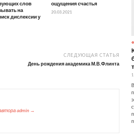
вующих слов
ощущения счастья
зывать на
20.03.2021
иск дислексии у
СЛЕДУЮЩАЯ СТАТЬЯ
День рождения академика М.В.Флинта
1
В
п
э
с
автора admin →
п
п