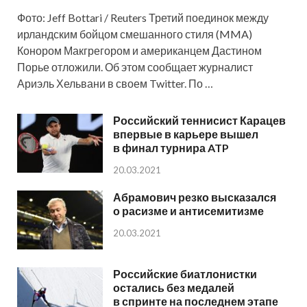
Фото: Jeff Bottari / Reuters Третий поединок между
ирландским бойцом смешанного стиля (MMA)
Конором Макгрегором и американцем Дастином
Порье отложили. Об этом сообщает журналист
Ариэль Хельвани в своем Twitter. По …
Российский теннисист Карацев
впервые в карьере вышел
в финал турнира ATP
20.03.2021
Абрамович резко высказался
о расизме и антисемитизме
20.03.2021
Российские биатлонистки
остались без медалей
в спринте на последнем этапе