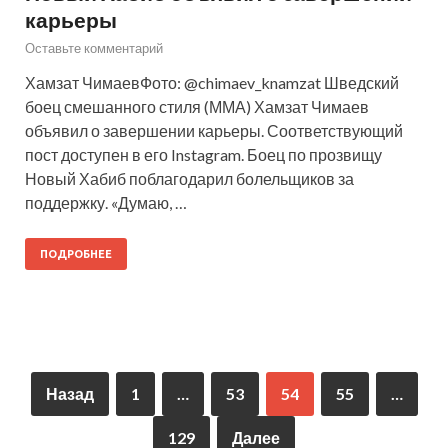
карьеры
Оставьте комментарий
Хамзат ЧимаевФото: @chimaev_knamzat Шведский
боец смешанного стиля (ММА) Хамзат Чимаев
объявил о завершении карьеры. Соответствующий
пост доступен в его Instagram. Боец по прозвищу
Новый Хабиб поблагодарил болельщиков за
поддержку. «Думаю, …
ПОДРОБНЕЕ
Назад
1
…
53
54
55
…
129
Далее