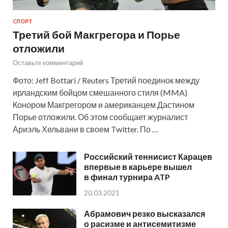
СПОРТ
Третий бой Макгрегора и Порье
отложили
Оставьте комментарий
Фото: Jeff Bottari / Reuters Третий поединок между
ирландским бойцом смешанного стиля (MMA)
Конором Макгрегором и американцем Дастином
Порье отложили. Об этом сообщает журналист
Ариэль Хельвани в своем Twitter. По …
Российский теннисист Карацев
впервые в карьере вышел
в финал турнира ATP
20.03.2021
Абрамович резко высказался
о расизме и антисемитизме