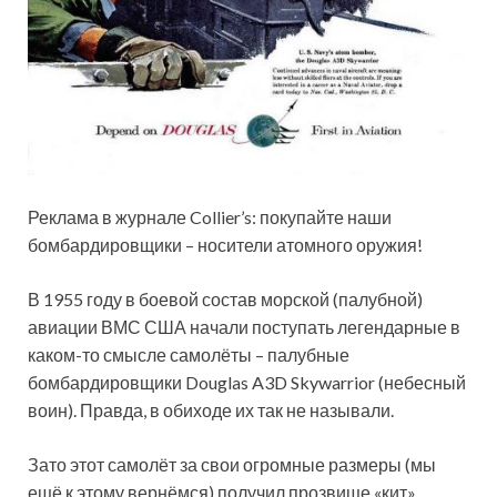
Реклама в журнале Collier’s: покупайте наши
бомбардировщики – носители атомного оружия!
В 1955 году в боевой состав морской (палубной)
авиации ВМС США начали поступать легендарные в
каком-то смысле самолёты – палубные
бомбардировщики Douglas A3D Skywarrior (небесный
воин). Правда, в
обиходе их так не называли.
Зато этот самолёт за свои огромные размеры (мы
ещё к этому вернёмся) получил прозвище «кит»