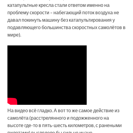
катапультные кресла стали ответом именно на
проблему скорости – набегающий поток воздуха не
давал покинуть машину без катапультирования у
подавляющего большинства скоростных самолётов в
мире).
На видео всё гладко. А вот то же самое действие из
самолёта (расстрелянного и подожженного на
высоте где-то в пять-шесть километров, с ранеными
пилотами) выглядело бы сильно иначе.