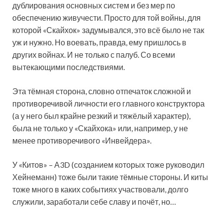
дублирования основных систем и без мер по
обеспечению живучести. Просто для той войны, для
которой «Скайхок» задумывался, это всё было не так
уж и нужно. Но воевать, правда, ему пришлось в
других войнах. И не только с палуб. Со всеми
вытекающими последствиями.
Эта тёмная сторона, словно отпечаток сложной и
противоречивой личности его главного конструктора
(а у него был крайне резкий и тяжёлый характер),
была не только у «Скайхока» или, например, у не
менее противоречивого «Инвейдера».
У «Китов» – А3D (созданием которых тоже руководил
Хейнеманн) тоже были такие тёмные стороны. И киты
тоже много в каких событиях участвовали, долго
служили, заработали себе славу и почёт, но…