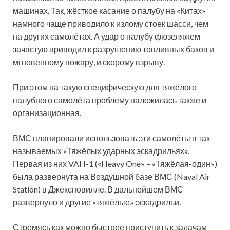
машинах. Так, жёсткое касание о палубу на «Китах»
намного чаще приводило к излому стоек шасси, чем
на других самолётах. А удар о палубу фюзеляжем
зачастую приводил к разрушению топливных баков и
мгновенному пожару, и скорому взрыву.
При этом на такую специфическую для тяжёлого
палубного самолёта проблему наложилась также и
организационная.
ВМС планировали использовать эти самолёты в так
называемых «Тяжёлых ударных эскадрильях».
Первая из них VAH-1 («Heavy One» – «Тяжёлая-один»)
была развернута на Воздушной базе ВМС (Naval Air
Station) в Джексновилле. В дальнейшем ВМС
развернуло и другие «тяжёлые» эскадрильи.
Стремясь как можно быстрее приступить к задачам