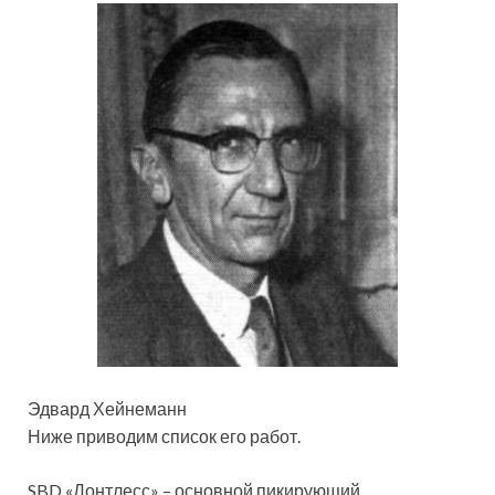
Эдвард Хейнеманн
Ниже приводим список его работ.
SBD «Донтлесс» – основной пикирующий