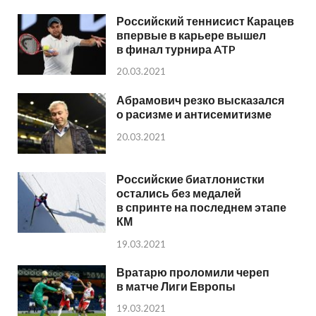
Российский теннисист Карацев
впервые в карьере вышел
в финал турнира ATP
20.03.2021
Абрамович резко высказался
о расизме и антисемитизме
20.03.2021
Российские биатлонистки
остались без медалей
в спринте на последнем этапе
КМ
19.03.2021
Вратарю проломили череп
в матче Лиги Европы
19.03.2021