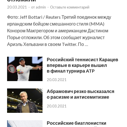
20.03.2021
-
от
admin
-
Оставьте комментарий
Фото: Jeff Bottari / Reuters Третий поединок между
ирландским бойцом смешанного стиля (MMA)
Конором Макгрегором и американцем Дастином
Порье отложили. Об этом сообщает журналист
Ариэль Хельвани в своем Twitter. По …
Российский теннисист Карацев
впервые в карьере вышел
в финал турнира ATP
20.03.2021
Абрамович резко высказался
о расизме и антисемитизме
20.03.2021
Российские биатлонистки