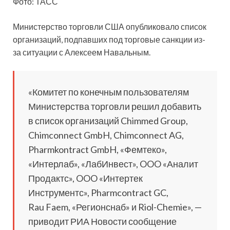
Фото: ТАСС
Министерство торговли США опубликовало список
организаций, подпавших под торговые санкции из-
за ситуации с Алексеем Навальным.
«Комитет по конечным пользователям
Министерства торговли решил добавить
в список организаций Chimmed Group,
Chimconnect GmbH, Chimconnect AG,
Pharmkontract GmbH, «Фемтеко»,
«Интерлаб», «ЛабИнвест», OOO «Аналит
Продактс», OOO «Интертек
Инструментс», Pharmcontract GC,
Rau Faem, «Регионснаб» и Riol-Chemie», —
приводит РИА Новости сообщение