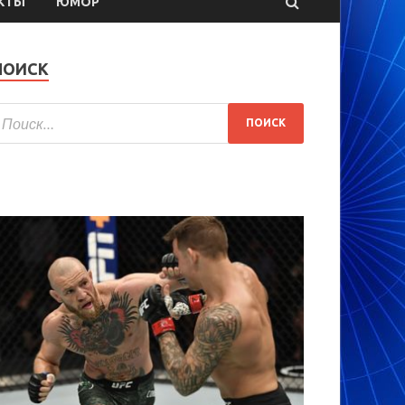
КТЫ
ЮМОР
ПОИСК