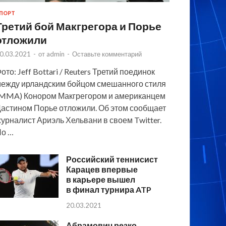
ПОРТ
Третий бой Макгрегора и Порье
отложили
0.03.2021
-
от
admin
-
Оставьте комментарий
ото: Jeff Bottari / Reuters Третий поединок
ежду ирландским бойцом смешанного стиля
MMA) Конором Макгрегором и американцем
астином Порье отложили. Об этом сообщает
урналист Ариэль Хельвани в своем Twitter.
По …
Российский теннисист
Карацев впервые
в карьере вышел
в финал турнира ATP
20.03.2021
Абрамович резко