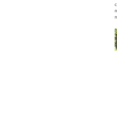
с
п
п