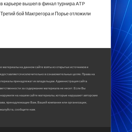
в карьере вышел в финал турнира ATP
Третий бой Макгрегора и Порье отложили
е материалы на данном сайте взяты из открытых источников и
едоставляются исключительно в ознакомительных целях. Права на
атериалы принадлежат их владельцам. Администрация сайта
ветственности за содержание материала не несет. Если Вы
бнаружили на нашем сайте материалы, которые нарушают авторские
рава, принадлежащие Вам, Вашей компании или организации,
жалуйста, сообщите нам.