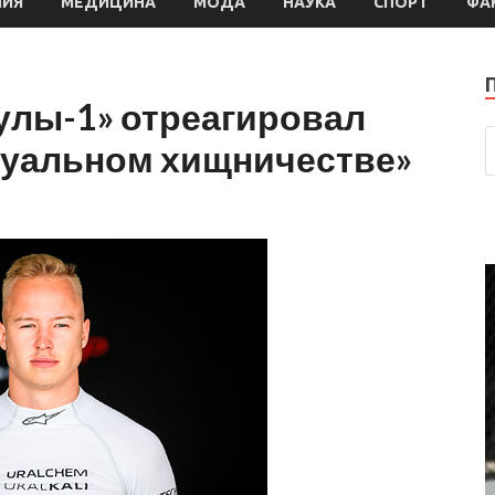
МИЯ
МЕДИЦИНА
МОДА
НАУКА
СПОРТ
ФА
улы-1» отреагировал
ксуальном хищничестве»