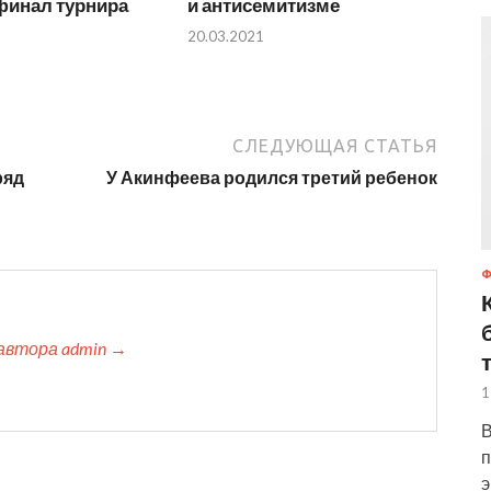
финал турнира
и антисемитизме
20.03.2021
СЛЕДУЮЩАЯ СТАТЬЯ
ряд
У Акинфеева родился третий ребенок
автора admin →
1
В
п
э