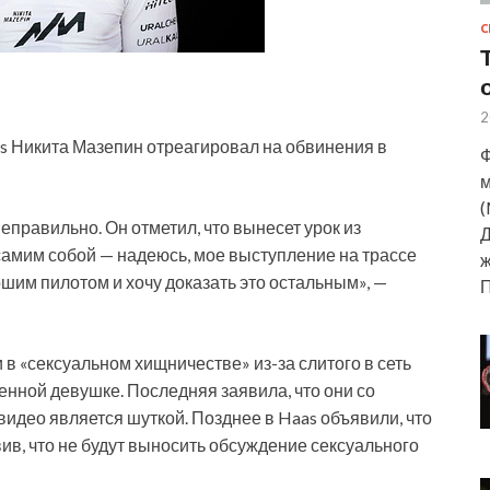
С
2
s Никита Мазепин отреагировал на обвинения в
Ф
м
(
неправильно. Он отметил, что вынесет урок из
Д
самим собой — надеюсь, мое выступление на трассе
ж
шим пилотом и хочу доказать это остальным», —
в «сексуальном хищничестве» из-за слитого в сеть
енной девушке. Последняя заявила, что они со
видео является шуткой. Позднее в Haas объявили, что
в, что не будут выносить обсуждение сексуального