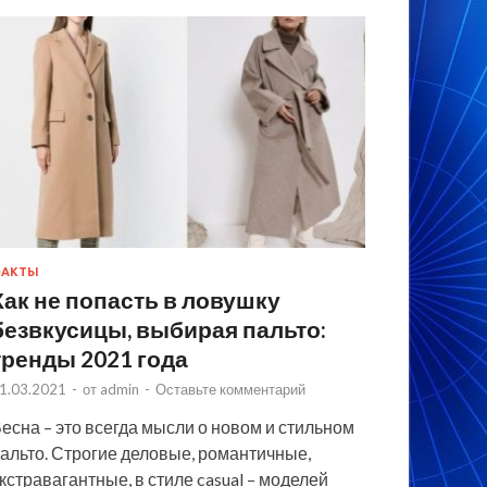
ФАКТЫ
Как не попасть в ловушку
безвкусицы, выбирая пальто:
тренды 2021 года
1.03.2021
-
от
admin
-
Оставьте комментарий
есна – это всегда мысли о новом и стильном
альто. Строгие деловые, романтичные,
кстравагантные, в стиле casual – моделей