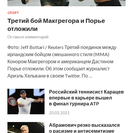
СПОРТ
Третий бой Макгрегора и Порье
отложили
Оставьте комментарий
Фото: Jeff Bottari / Reuters Третий поединок между
ирландским бойцом смешанного стиля (MMA)
Конором Макгрегором и американцем Дастином
Порье отложили. Об этом сообщает журналист
Ариэль Хельвани в своем Twitter. По …
Российский теннисист Карацев
впервые в карьере вышел
в финал турнира ATP
20.03.2021
Абрамович резко высказался
о расизме и антисемитизме