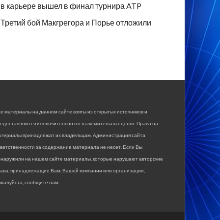
в карьере вышел в финал турнира ATP
Третий бой Макгрегора и Порье отложили
е материалы на данном сайте взяты из открытых источников и
едоставляются исключительно в ознакомительных целях. Права на
атериалы принадлежат их владельцам. Администрация сайта
ветственности за содержание материала не несет. Если Вы
бнаружили на нашем сайте материалы, которые нарушают авторские
рава, принадлежащие Вам, Вашей компании или организации,
жалуйста, сообщите нам.