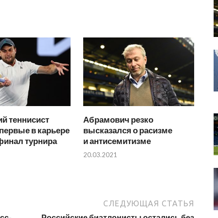
й теннисист
Абрамович резко
первые в карьере
высказался о расизме
финал турнира
и антисемитизме
20.03.2021
СЛЕДУЮЩАЯ СТАТЬЯ
сс-
Российские биатлонисты остались без