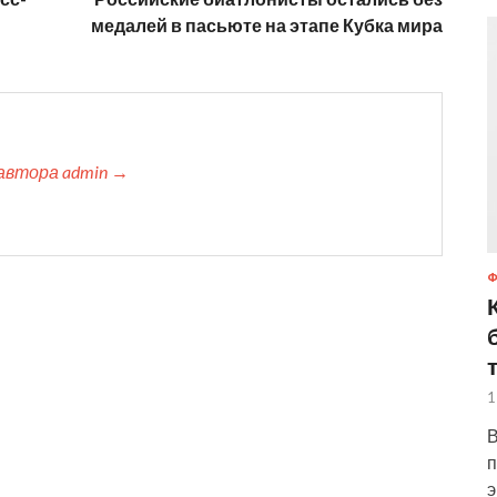
медалей в пасьюте на этапе Кубка мира
автора admin →
1
В
п
э