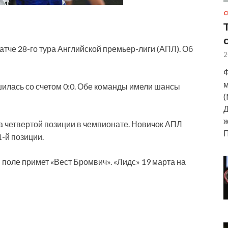
С
атче 28-го тура Английской премьер-лиги (АПЛ). Об
2
Ф
м
ршилась со счетом 0:0. Обе команды имели шансы
(
Д
ж
на четвертой позиции в чемпионате. Новичок АПЛ
1-й позиции.
 поле примет «Вест Бромвич». «Лидс» 19 марта на