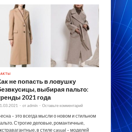
ФАКТЫ
Как не попасть в ловушку
безвкусицы, выбирая пальто:
тренды 2021 года
1.03.2021
-
от
admin
-
Оставьте комментарий
есна – это всегда мысли о новом и стильном
альто. Строгие деловые, романтичные,
кстравагантные, в стиле casual – моделей