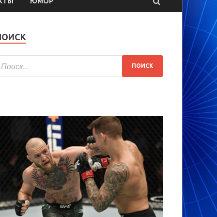
КТЫ
ЮМОР
ПОИСК