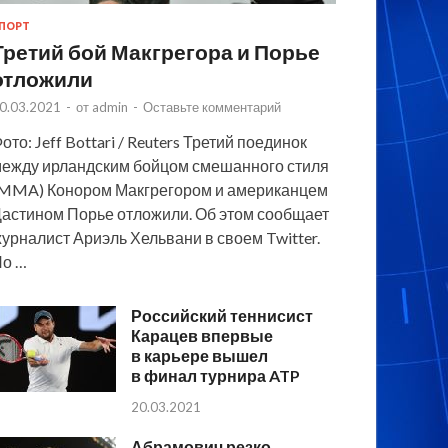
ПОРТ
Третий бой Макгрегора и Порье
отложили
0.03.2021
-
от
admin
-
Оставьте комментарий
ото: Jeff Bottari / Reuters Третий поединок
ежду ирландским бойцом смешанного стиля
MMA) Конором Макгрегором и американцем
астином Порье отложили. Об этом сообщает
урналист Ариэль Хельвани в своем Twitter.
По …
Российский теннисист
Карацев впервые
в карьере вышел
в финал турнира ATP
20.03.2021
Абрамович резко