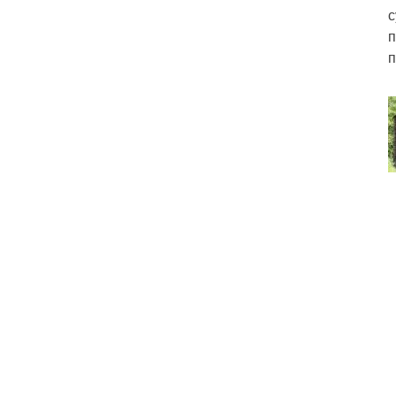
с
п
п