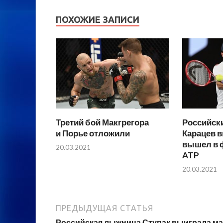
ПОХОЖИЕ ЗАПИСИ
Третий бой Макгрегора
Российски
и Порье отложили
Карацев в
вышел в 
20.03.2021
ATP
20.03.2021
ПРЕДЫДУЩАЯ СТАТЬЯ
Российская лыжница Ступак выиграла ма