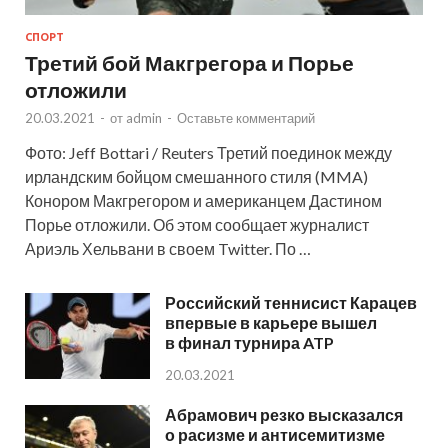
СПОРТ
Третий бой Макгрегора и Порье
отложили
20.03.2021
-
от
admin
-
Оставьте комментарий
Фото: Jeff Bottari / Reuters Третий поединок между
ирландским бойцом смешанного стиля (MMA)
Конором Макгрегором и американцем Дастином
Порье отложили. Об этом сообщает журналист
Ариэль Хельвани в своем Twitter. По …
Российский теннисист Карацев
впервые в карьере вышел
в финал турнира ATP
20.03.2021
Абрамович резко высказался
о расизме и антисемитизме