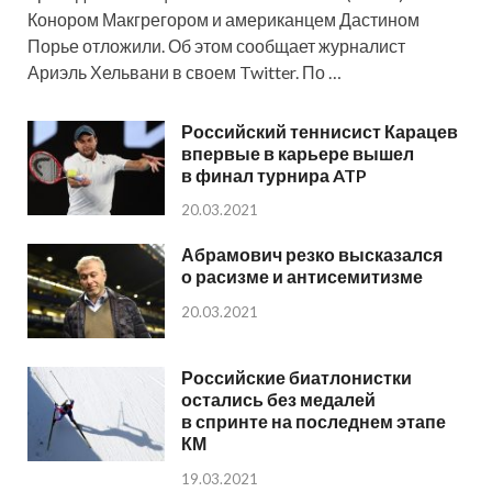
Конором Макгрегором и американцем Дастином
Порье отложили. Об этом сообщает журналист
Ариэль Хельвани в своем Twitter. По …
Российский теннисист Карацев
впервые в карьере вышел
в финал турнира ATP
20.03.2021
Абрамович резко высказался
о расизме и антисемитизме
20.03.2021
Российские биатлонистки
остались без медалей
в спринте на последнем этапе
КМ
19.03.2021