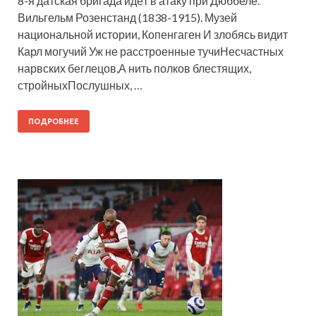
8-я датская бригада идёт в атаку при Дюббеле.
Вильгельм Розенстанд (1838-1915). Музей
национальной истории, Копенгаген И злобясь видит
Карл могучий Уж не расстроенные тучиНесчастных
нарвских беглецов,А нить полков блестящих,
стройныхПослушных, …
ПОДРОБНЕЕ