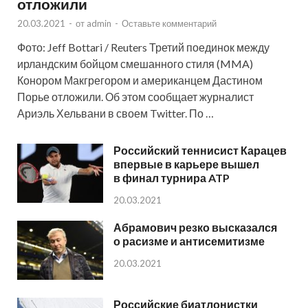
отложили
20.03.2021
-
от
admin
-
Оставьте комментарий
Фото: Jeff Bottari / Reuters Третий поединок между
ирландским бойцом смешанного стиля (MMA)
Конором Макгрегором и американцем Дастином
Порье отложили. Об этом сообщает журналист
Ариэль Хельвани в своем Twitter. По …
Российский теннисист Карацев
впервые в карьере вышел
в финал турнира ATP
20.03.2021
Абрамович резко высказался
о расизме и антисемитизме
20.03.2021
Российские биатлонистки