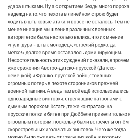
удара штыками. Ну а с открытием бездымного пороха
надежд на то, что пехота в линейном строю будет
ходить в штыковые атаки, и вовсе не осталось. Тем не
менее инерция мышления различных военных
авторитетов была настолько велика, что их мнение
«пуля дура – штык молодец», «стреляй редко, да
метко!» долгое время оставалось доминирующим.
Несостоятельность этих суждений показали, впрочем,
уже сражения Австро-датско-прусской (Датско-
немецкой) и Франко-прусской войн, стоивших
огромных потерь в пехоте сторонников прежней
военной тактики. А ведь там всё ещё использовались
однозарядные винтовки, стрелявшие патронами с
дымным порохом! Кстати, те же контратаки на
прусские полки в битве при Дюббеле привели только к
огромным потерям, поскольку были встречены огнём
скорострельных игольчатых винтовок. Чего же тогда
можно было ожидать от грядущих войн, в которых