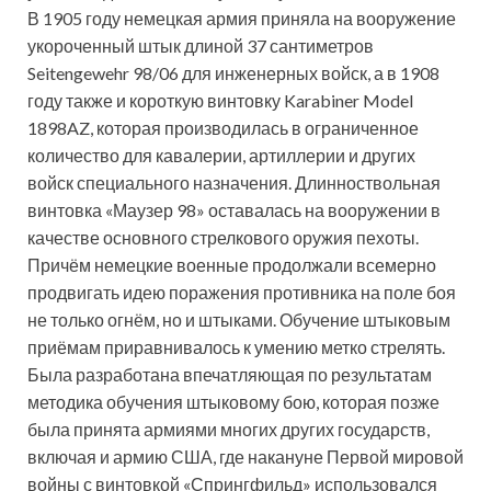
В 1905 году немецкая армия приняла на вооружение
укороченный штык длиной 37 сантиметров
Seitengewehr 98/06 для инженерных войск, а в 1908
году также и короткую винтовку Karabiner Model
1898AZ, которая производилась в ограниченное
количество для кавалерии, артиллерии и других
войск специального назначения. Длинноствольная
винтовка «Маузер 98» оставалась на вооружении в
качестве основного стрелкового оружия пехоты.
Причём немецкие военные продолжали всемерно
продвигать идею поражения противника на поле боя
не только огнём, но и штыками. Обучение штыковым
приёмам приравнивалось к умению метко стрелять.
Была разработана впечатляющая по результатам
методика обучения штыковому бою, которая позже
была принята армиями многих других государств,
включая и армию США, где накануне Первой мировой
войны с винтовкой «Спрингфильд» использовался