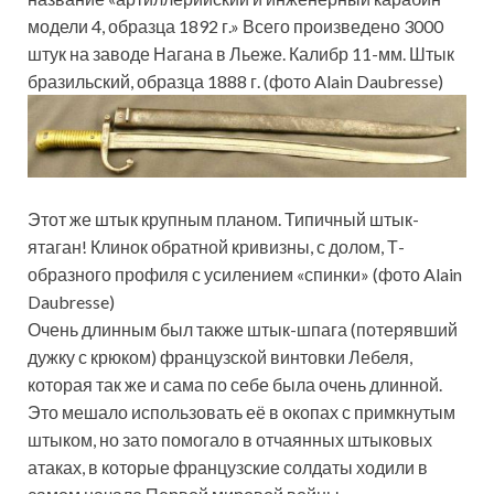
модели 4, образца 1892 г.» Всего произведено 3000
штук на заводе Нагана в Льеже. Калибр 11-мм. Штык
бразильский, образца 1888 г. (фото Alain Daubresse)
Этот же штык крупным планом. Типичный штык-
ятаган! Клинок обратной кривизны, с долом, Т-
образного профиля с усилением «спинки» (фото Alain
Daubresse)
Очень длинным был также штык-шпага (потерявший
дужку с крюком) французской винтовки Лебеля,
которая так же и сама по себе была очень длинной.
Это мешало использовать её в окопах с примкнутым
штыком, но зато помогало в отчаянных штыковых
атаках, в которые французские солдаты ходили в