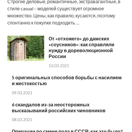
Строгие деловые, романтичные, экстравагантные, в
стиле casual – моделей существует огромное
множество. Цены, как правило, кусаются, поэтому
спонтанно к покупке подходить …
От «отхожего» до дамских
«соусников»: как справляли
нужду в дореволюционной
России
10.03.2021
5 оригинальных способов борьбы с насилием
и жестокостью
09.03.2021
6 скандалов из-за неосторожных
высказываний российских чиновников
08.03.2021
Операции по смене пола в СССР: как это было?