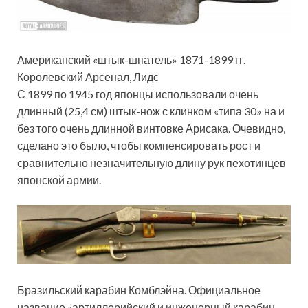
Американский «штык-шпатель» 1871-1899 гг.
Королевский Арсенал, Лидс
С 1899 по 1945 год японцы использовали очень
длинный (25,4 см) штык-нож с клинком «типа 30» на и
без того очень длинной винтовке Арисака. Очевидно,
сделано это было, чтобы компенсировать рост и
сравнительно незначительную длину рук пехотинцев
японской армии.
Бразильский карабин Комблэйна. Официальное
название «артиллерийский и инженерный карабин