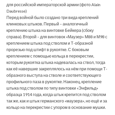
для российской императорской армии (фото Alain
Daubresse)
Перед войной было создано три вида креплений
клинковых штыков. Первый – аналогичный
креплению штыка на винтовке Бейкера (сбоку
справа). Второй – для винтовок «Маузер» М88 и М98 с
креплением штыка под стволом и Т-образной
прорезью под штифт в рукоятке. С боковым
креплением с помощью кольца в перекрестии,
которым рукоятка штыка надевалась на ствол, тогда
как её навершие закреплялось на нём при помощи Т-
образного выступа на стволе и соответствующего
профильного паза в рукоятке. Наконец, крепление
штыка под стволом по типу винтовки «Энфильд»
образца 1914 года, когда штык крепится под стволом
так же, как и штык германского «маузера», но ещё и за
кольцо на перекрестии с упором в основание мушки.