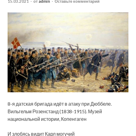
15.03.2021
-
от
admin
-
Оставьте комментарий
8-я датская бригада идёт в атаку при Дюббеле.
Вильгельм Розенстанд (1838-1915). Музей
национальной истории, Копенгаген
И злобясь видит Карл могучий