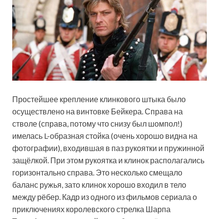
Простейшее крепление клинкового штыка было
осуществлено на винтовке Бейкера. Справа на
стволе (справа, потому что снизу был шомпол!)
имелась L-образная стойка (очень хорошо видна на
фотографии), входившая в паз рукоятки и пружинной
защёлкой. При этом рукоятка и клинок располагались
горизонтально справа. Это несколько смещало
баланс ружья, зато клинок хорошо входил в тело
между рёбер. Кадр из одного из фильмов сериала о
приключениях королевского стрелка Шарпа