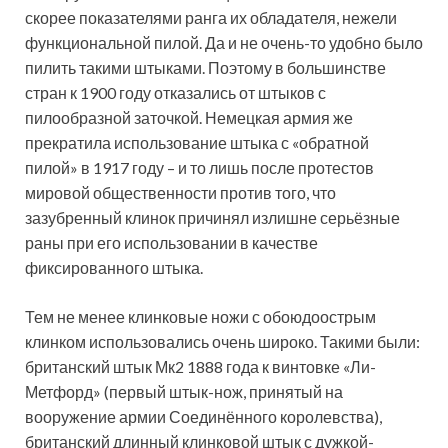
скорее показателями ранга их обладателя, нежели
функциональной пилой. Да и не очень-то удобно было
пилить такими штыками. Поэтому в большинстве
стран к 1900 году отказались от штыков с
пилообразной заточкой. Немецкая армия же
прекратила использование штыка с «обратной
пилой» в 1917 году – и то лишь после протестов
мировой общественности против того, что
зазубренный клинок причинял излишне серьёзные
раны при его использовании в качестве
фиксированного штыка.
Тем не менее клинковые ножи с обоюдоострым
клинком использовались очень широко. Такими были:
британский штык Мк2 1888 года к винтовке «Ли-
Метфорд» (первый штык-нож, принятый на
вооружение армии Соединённого королевства),
британский длинный клинковой штык с дужкой-