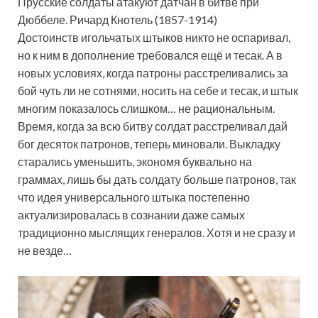
Прусские солдаты атакуют датчан в битве при
Дюббеле. Ричард Кнотель (1857-1914)
Достоинств игольчатых штыков никто не оспаривал,
но к ним в дополнение требовался ещё и тесак. А в
новых условиях, когда патроны расстреливались за
бой чуть ли не сотнями, носить на себе и тесак, и штык
многим показалось слишком… не рациональным.
Время, когда за всю битву солдат расстреливал дай
бог десяток патронов, теперь миновали. Выкладку
старались уменьшить, экономя буквально на
граммах, лишь бы дать солдату больше патронов, так
что идея универсального штыка постепенно
актуализировалась в сознании даже самых
традиционно мыслящих генералов. Хотя и не сразу и
не везде…