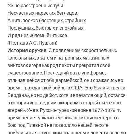
Уж не расстроенные тучи
Несчастных нарвских беглецов,
А нить полков блестящих, стройных
Послушных, быстрых и спокойных,
И
ряд незыблемый штыков.
(Полтава А.С. Пушкин)
История оружия.
С появлением скорострельных
капсюльных, а затем и патронных магазинных
винтовок егеря как род пехоты прекратил своё
существование. Последний раз в униформе,
отличавшейся от общеармейской, они сражались во
время Гражданской войны в США. Это были «стрелки
Бердана», но их дебют, хотя и впечатляющий, остался
в истории «последним аккордом в старой пьесе про
егерей». Уже в Русско-турецкой войне 1877-1878 гг.
применение турками американских винчестеров в
бою под Плевной не позволило нашей пехоте
приблизиться к турецким траншеям и довести дело до