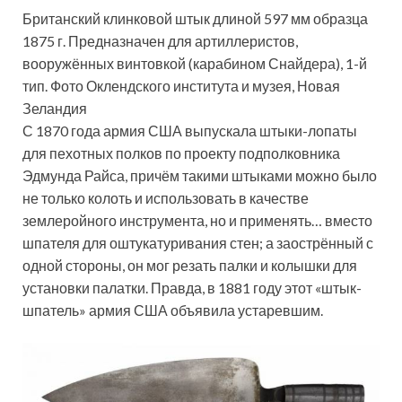
Британский клинковой штык длиной 597 мм образца
1875 г. Предназначен для артиллеристов,
вооружённых винтовкой (карабином Снайдера), 1-й
тип. Фото Оклендского института и музея, Новая
Зеландия
С 1870 года армия США выпускала штыки-лопаты
для пехотных полков по проекту подполковника
Эдмунда Райса, причём такими штыками можно было
не только колоть и использовать в качестве
землеройного инструмента, но и применять… вместо
шпателя для оштукатуривания стен; а заострённый с
одной стороны, он мог резать палки и колышки для
установки палатки. Правда, в 1881 году этот «штык-
шпатель» армия США объявила устаревшим.