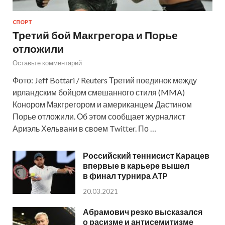
СПОРТ
Третий бой Макгрегора и Порье
отложили
Оставьте комментарий
Фото: Jeff Bottari / Reuters Третий поединок между
ирландским бойцом смешанного стиля (MMA)
Конором Макгрегором и американцем Дастином
Порье отложили. Об этом сообщает журналист
Ариэль Хельвани в своем Twitter. По …
Российский теннисист Карацев
впервые в карьере вышел
в финал турнира ATP
20.03.2021
Абрамович резко высказался
о расизме и антисемитизме