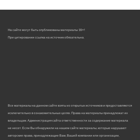
На сайте могут быть опубликованы материалы 18+!
При цитировании ссылка на источник обязательна.
Все материалы на данном сайте взяты из открытых источников и предоставляются
исключительно в ознакомительных целях. Права на материалы принадлежат их
владельцам. Администрация сайта ответственности за содержание материала
не несет. Если Вы обнаружили на нашем сайте материалы, которые нарушают
авторские права, принадлежащие Вам, Вашей компании или организации,