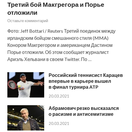
Третий бой Макгрегора и Порье
отложили
Оставьте комментарий
Фото: Jeff Bottari / Reuters Третий поединок между
ирландским бойцом смешанного стиля (MMA)
Конором Макгрегором и американцем Дастином
Порье отложили. Об этом сообщает журналист
Ариэль Хельвани в своем Twitter. По …
Российский теннисист Карацев
впервые в карьере вышел
в финал турнира ATP
20.03.2021
Абрамович резко высказался
о расизме и антисемитизме
20.03.2021