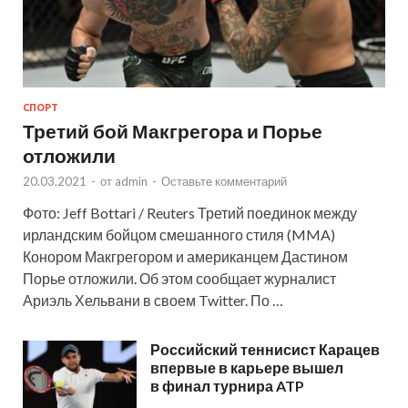
СПОРТ
Третий бой Макгрегора и Порье
отложили
20.03.2021
-
от
admin
-
Оставьте комментарий
Фото: Jeff Bottari / Reuters Третий поединок между
ирландским бойцом смешанного стиля (MMA)
Конором Макгрегором и американцем Дастином
Порье отложили. Об этом сообщает журналист
Ариэль Хельвани в своем Twitter. По …
Российский теннисист Карацев
впервые в карьере вышел
в финал турнира ATP