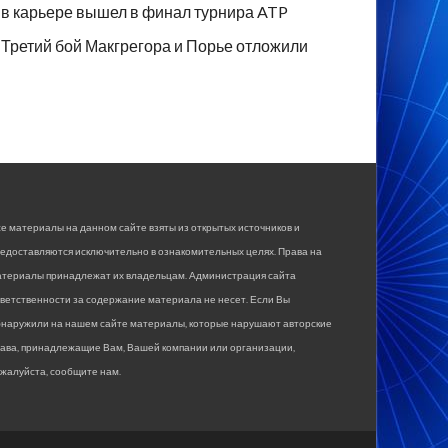
в карьере вышел в финал турнира ATP
Третий бой Макгрегора и Порье отложили
е материалы на данном сайте взяты из открытых источников и
едоставляются исключительно в ознакомительных целях. Права на
атериалы принадлежат их владельцам. Администрация сайта
ветственности за содержание материала не несет. Если Вы
бнаружили на нашем сайте материалы, которые нарушают авторские
рава, принадлежащие Вам, Вашей компании или организации,
жалуйста, сообщите нам.