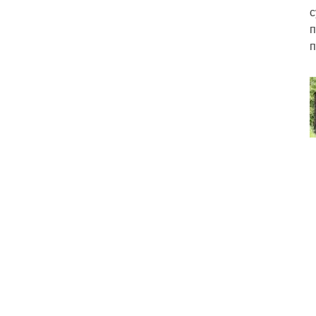
с
п
п