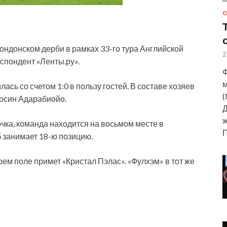
С
ондонском дерби в рамках 33-го тура Английской
2
спондент «Ленты.ру».
Ф
м
лась со счетом 1:0 в пользу гостей. В составе хозяев
(
осин Адарабиойо.
Д
ж
чка, команда находится на восьмом месте в
б занимает 18-ю позицию.
оем поле примет «Кристал Пэлас». «Фулхэм» в тот же