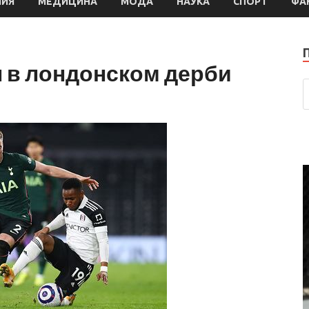
МИЯ
МЕДИЦИНА
МОДА
НАУКА
СПОРТ
ФА
 в лондонском дерби