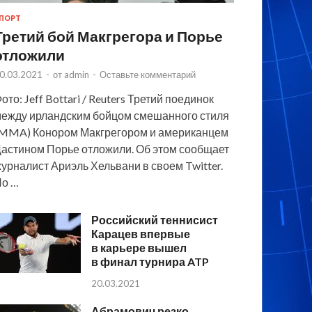
ПОРТ
Третий бой Макгрегора и Порье
отложили
0.03.2021
-
от
admin
-
Оставьте комментарий
ото: Jeff Bottari / Reuters Третий поединок
ежду ирландским бойцом смешанного стиля
MMA) Конором Макгрегором и американцем
астином Порье отложили. Об этом сообщает
урналист Ариэль Хельвани в своем Twitter.
По …
Российский теннисист
Карацев впервые
в карьере вышел
в финал турнира ATP
20.03.2021
Абрамович резко