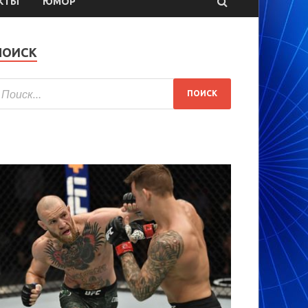
КТЫ
ЮМОР
ПОИСК