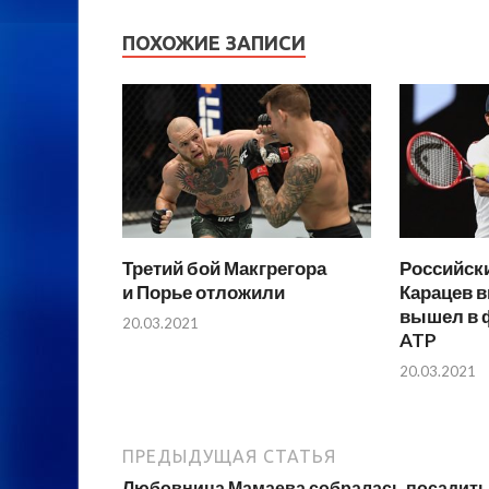
ПОХОЖИЕ ЗАПИСИ
Третий бой Макгрегора
Российски
и Порье отложили
Карацев в
вышел в 
20.03.2021
ATP
20.03.2021
ПРЕДЫДУЩАЯ СТАТЬЯ
Любовница Мамаева собралась посадить