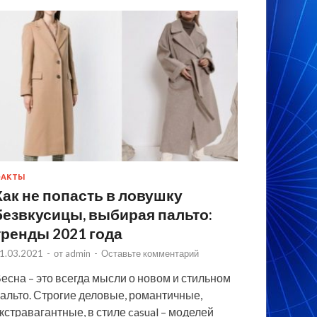
ФАКТЫ
Как не попасть в ловушку
безвкусицы, выбирая пальто:
тренды 2021 года
1.03.2021
-
от
admin
-
Оставьте комментарий
есна – это всегда мысли о новом и стильном
альто. Строгие деловые, романтичные,
кстравагантные, в стиле casual – моделей