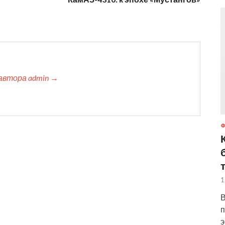
автора admin →
1
В
п
э