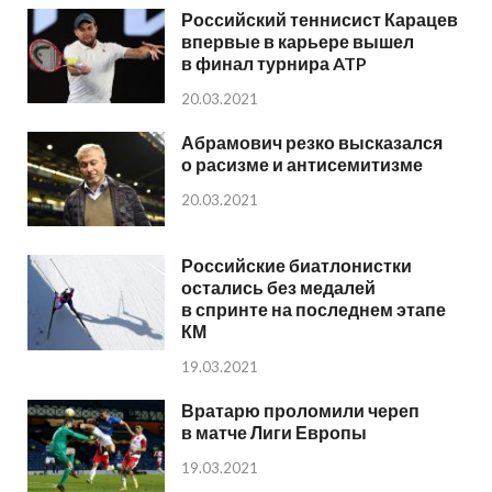
Российский теннисист Карацев
впервые в карьере вышел
в финал турнира ATP
20.03.2021
Абрамович резко высказался
о расизме и антисемитизме
20.03.2021
Российские биатлонистки
остались без медалей
в спринте на последнем этапе
КМ
19.03.2021
Вратарю проломили череп
в матче Лиги Европы
19.03.2021