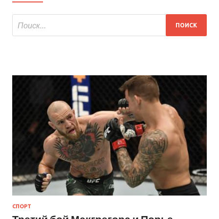
СПОРТ
Третий бой Макгрегора и Порье