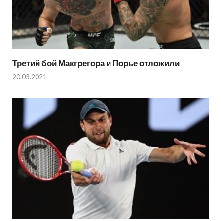
Третий бой Макгрегора и Порье отложили
20.03.2021