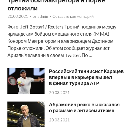
отложили
20.03.2021
-
от
admin
-
Оставьте комментарий
Фото: Jeff Bottari / Reuters Третий поединок между
ирландским бойцом смешанного стиля (MMA)
Конором Макгрегором и американцем Дастином
Порье отложили. Об этом сообщает журналист
Ариэль Хельвани в своем Twitter. По …
Российский теннисист Карацев
впервые в карьере вышел
в финал турнира ATP
20.03.2021
Абрамович резко высказался
о расизме и антисемитизме
20.03.2021