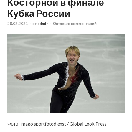
Косторной в финале
Кубка России
28.02.2021
-
от
admin
-
Оставьте комментарий
Фото: imago sportfotodienst / Global Look Press