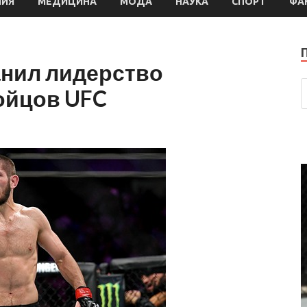
МИЯ
МЕДИЦИНА
МОДА
НАУКА
СПОРТ
ФА
нил лидерство
ойцов UFC