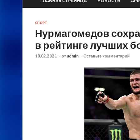
ГЛАВНАЯ СТРАНИЦА
НОВОСТИ
АР
СПОРТ
Нурмагомедов сохра
в рейтинге лучших б
18.02.2021
-
от
admin
-
Оставьте комментарий