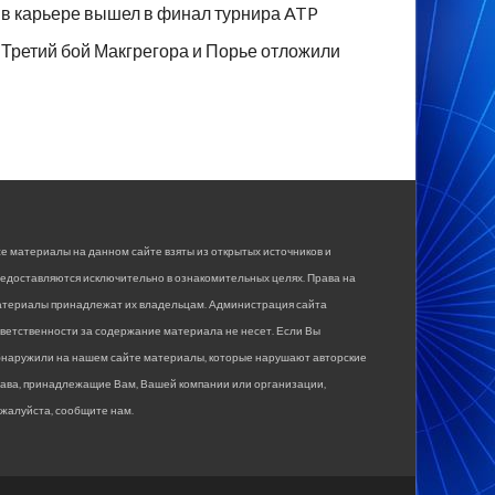
в карьере вышел в финал турнира ATP
Третий бой Макгрегора и Порье отложили
е материалы на данном сайте взяты из открытых источников и
едоставляются исключительно в ознакомительных целях. Права на
атериалы принадлежат их владельцам. Администрация сайта
ветственности за содержание материала не несет. Если Вы
бнаружили на нашем сайте материалы, которые нарушают авторские
рава, принадлежащие Вам, Вашей компании или организации,
жалуйста, сообщите нам.