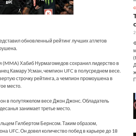
С
2
едставил обновленный рейтинг лучших атлетов
Ф
оушена.
м
(
ля (MMA) Хабиб Нурмагомедов сохранил лидерство в
Д
анец Камару Усман, чемпион UFC в полусреднем весе.
ж
вертую строчку рейтинга, а чемпион промоушена в
ое место.
он в полутяжелом весе Джон Джонс. Обладатель
десанья занимает третье место.
льцем Гилбертом Бернсом. Таким образом,
она UFC. Он довел количество побед в карьере до 18