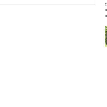
с
п
п