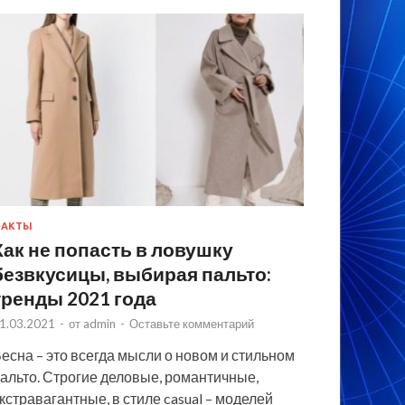
ФАКТЫ
Как не попасть в ловушку
безвкусицы, выбирая пальто:
тренды 2021 года
1.03.2021
-
от
admin
-
Оставьте комментарий
есна – это всегда мысли о новом и стильном
альто. Строгие деловые, романтичные,
кстравагантные, в стиле casual – моделей