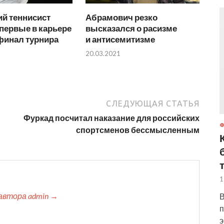
й теннисист
Абрамович резко
первые в карьере
высказался о расизме
финал турнира
и антисемитизме
20.03.2021
СЛЕДУЮЩАЯ СТАТЬЯ
Фуркад посчитал наказание для российских
спортсменов бессмысленным
1
автора admin →
В
п
э