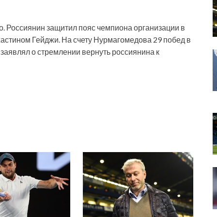
о. Россиянин защитил пояс чемпиона организации в
жастином Гейджи. На счету Нурмагомедова 29 побед в
 заявлял о стремлении вернуть россиянина к