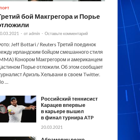
ПОРТ
Третий бой Макгрегора и Порье
отложили
0.03.2021
-
от
admin
-
Оставьте комментарий
ото: Jeff Bottari / Reuters Третий поединок
ежду ирландским бойцом смешанного стиля
MMA) Конором Макгрегором и американцем
астином Порье отложили. Об этом сообщает
урналист Ариэль Хельвани в своем Twitter.
По …
Российский теннисист
Карацев впервые
в карьере вышел
в финал турнира ATP
20.03.2021
Абрамович резко