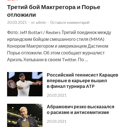
Третий бой Макгрегора и Порье
отложили
20.03.2021
-
от
admin
-
Оставьте комментарий
Фото: Jeff Bottari / Reuters Третий поединок между
ирландским бойцом смешанного стиля (MMA)
Конором Макгрегором и американцем Дастином
Порье отложили. Об этом сообщает журналист
Ариэль Хельвани в своем Twitter. По …
Российский теннисист Карацев
впервые в карьере вышел
в финал турнира ATP
20.03.2021
Абрамович резко высказался
о расизме и антисемитизме
20.03.2021