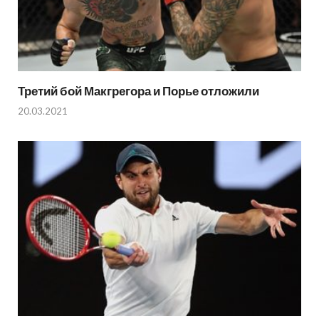
Третий бой Макгрегора и Порье отложили
20.03.2021