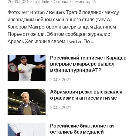
20.03.2021
-
от
admin
-
Оставьте комментарий
Фото: Jeff Bottari / Reuters Третий поединок между
ирландским бойцом смешанного стиля (MMA)
Конором Макгрегором и американцем Дастином
Порье отложили. Об этом сообщает журналист
Ариэль Хельвани в своем Twitter. По …
Российский теннисист Карацев
впервые в карьере вышел
в финал турнира ATP
20.03.2021
Абрамович резко высказался
о расизме и антисемитизме
20.03.2021
Российские биатлонистки
остались без медалей