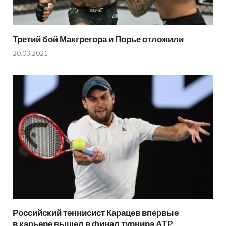
Третий бой Макгрегора и Порье отложили
20.03.2021
Российский теннисист Карацев впервые
в карьере вышел в финал турнира ATP