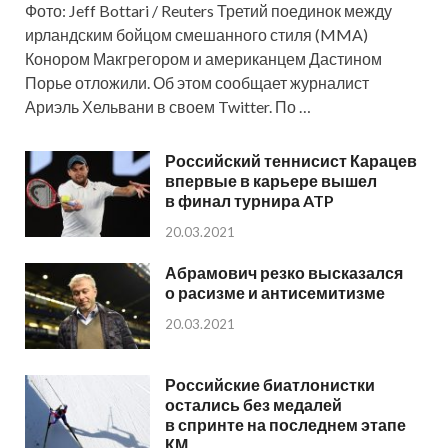
Фото: Jeff Bottari / Reuters Третий поединок между
ирландским бойцом смешанного стиля (MMA)
Конором Макгрегором и американцем Дастином
Порье отложили. Об этом сообщает журналист
Ариэль Хельвани в своем Twitter. По …
Российский теннисист Карацев
впервые в карьере вышел
в финал турнира ATP
20.03.2021
Абрамович резко высказался
о расизме и антисемитизме
20.03.2021
Российские биатлонистки
остались без медалей
в спринте на последнем этапе
КМ