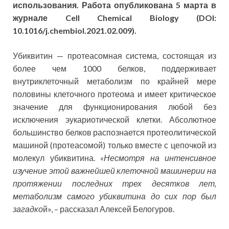
использования. Работа опубликована 5 марта в
журнале Cell Chemical Biology (DOI:
10.1016/j.chembiol.2021.02.009).
Убиквитин — протеасомная система, состоящая из
более чем 1000 белков, поддерживает
внутриклеточный метаболизм по крайней мере
половины клеточного протеома и имеет критическое
значение для функционирования любой без
исключения эукариотической клетки. Абсолютное
большинство белков распознается протеолитической
машиной (протеасомой) только вместе с цепочкой из
молекул убиквитина.
«Несмотря на интенсивное
изучение этой важнейшей клеточной машинерии на
протяжении последних трех десятков лет,
метаболизм самого убиквитина до сих пор был
загадко
й», – рассказал Алексей Белогуров.