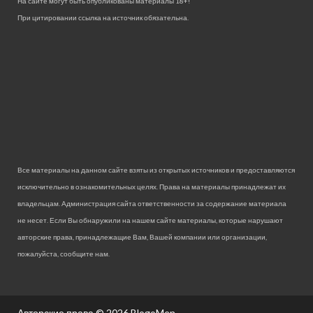
На сайте могут быть опубликованы материалы 18+!
При цитировании ссылка на источник обязательна.
Все материалы на данном сайте взяты из открытых источников и предоставляются
исключительно в ознакомительных целях. Права на материалы принадлежат их
владельцам. Администрация сайта ответственности за содержание материала
не несет. Если Вы обнаружили на нашем сайте материалы, которые нарушают
авторские права, принадлежащие Вам, Вашей компании или организации,
пожалуйста, сообщите нам.
Авторские права © 2026
BlogoMen.
.