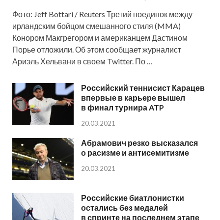
Фото: Jeff Bottari / Reuters Третий поединок между
ирландским бойцом смешанного стиля (MMA)
Конором Макгрегором и американцем Дастином
Порье отложили. Об этом сообщает журналист
Ариэль Хельвани в своем Twitter. По …
Российский теннисист Карацев
впервые в карьере вышел
в финал турнира ATP
20.03.2021
Абрамович резко высказался
о расизме и антисемитизме
20.03.2021
Российские биатлонистки
остались без медалей
в спринте на последнем этапе