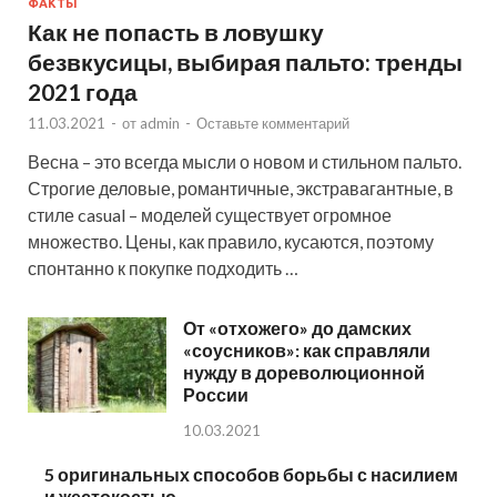
ФАКТЫ
Как не попасть в ловушку
безвкусицы, выбирая пальто: тренды
2021 года
11.03.2021
-
от
admin
-
Оставьте комментарий
Весна – это всегда мысли о новом и стильном пальто.
Строгие деловые, романтичные, экстравагантные, в
стиле casual – моделей существует огромное
множество. Цены, как правило, кусаются, поэтому
спонтанно к покупке подходить …
От «отхожего» до дамских
«соусников»: как справляли
нужду в дореволюционной
России
10.03.2021
5 оригинальных способов борьбы с насилием
и жестокостью