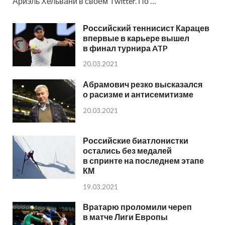
Ариэль Хельвани в своем Twitter. По …
Российский теннисист Карацев
впервые в карьере вышел
в финал турнира ATP
20.03.2021
Абрамович резко высказался
о расизме и антисемитизме
20.03.2021
Российские биатлонистки
остались без медалей
в спринте на последнем этапе
КМ
19.03.2021
Вратарю проломили череп
в матче Лиги Европы