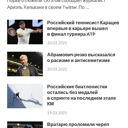
Порье отложили. Об этом сообщает журналист
Ариэль Хельвани в своем Twitter. По …
Российский теннисист Карацев
впервые в карьере вышел
в финал турнира ATP
20.03.2021
Абрамович резко высказался
о расизме и антисемитизме
20.03.2021
Российские биатлонистки
остались без медалей
в спринте на последнем этапе
КМ
19.03.2021
Вратарю проломили череп