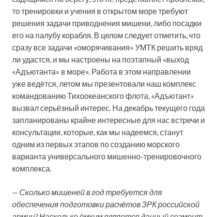
то тренировки и учения в открытом море требуют
решения задачи приводнения мишени, либо посадки
его на палубу корабля. В целом следует отметить, что
сразу все задачи «оморячивания» УМТК решить вряд
ли удастся, и мы настроены на поэтапный «выход
«Адъютанта» в море». Работа в этом направлении
уже ведётся, летом мы презентовали наш комплекс
командованию Тихоокеанского флота, «Адъютант»
вызвал серьёзный интерес. На декабрь текущего года
запланированы крайне интересные для нас встречи и
консультации, которые, как мы надеемся, станут
одним из первых этапов по созданию морского
варианта универсального мишенно-тренировочного
комплекса.
— Сколько мишеней в год требуется для
обеспечения подготовки расчётов ЗРК российской
армии? Насколько ёмким является данный сегмент