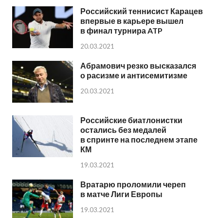
Российский теннисист Карацев
впервые в карьере вышел
в финал турнира ATP
20.03.2021
Абрамович резко высказался
о расизме и антисемитизме
20.03.2021
Российские биатлонистки
остались без медалей
в спринте на последнем этапе
КМ
19.03.2021
Вратарю проломили череп
в матче Лиги Европы
19.03.2021