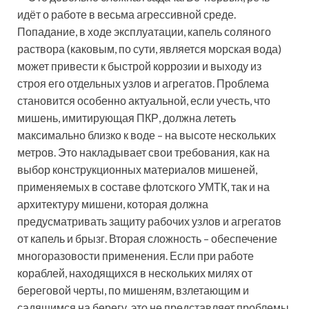
идёт о работе в весьма агрессивной среде.
Попадание, в ходе эксплуатации, капель соляного
раствора (каковым, по сути, является морская вода)
может привести к быстрой коррозии и выходу из
строя его отдельных узлов и агрегатов. Проблема
становится особенно актуальной, если учесть, что
мишень, имитирующая ПКР, должна лететь
максимально близко к воде – на высоте нескольких
метров. Это накладывает свои требования, как на
выбор конструкционных материалов мишеней,
применяемых в составе флотского УМТК, так и на
архитектуру мишени, которая должна
предусматривать защиту рабочих узлов и агрегатов
от капель и брызг. Вторая сложность – обеспечение
многоразовости применения. Если при работе
кораблей, находящихся в нескольких милях от
береговой черты, по мишеням, взлетающим и
садящимся на берегу, это не представляет проблемы,