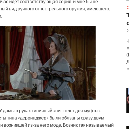
ейчас идёт соответствующая серия, и мне бы не
С
чный вид ручного огнестрельного оружия, имеющего,
.
2
Ф
м
(
Д
ж
У дамы в руках типичный «пистолет для муфты»
леты типа «дерринджер» были обязаны сразу двум
и возникшей из-за него моде. Возник так называемый