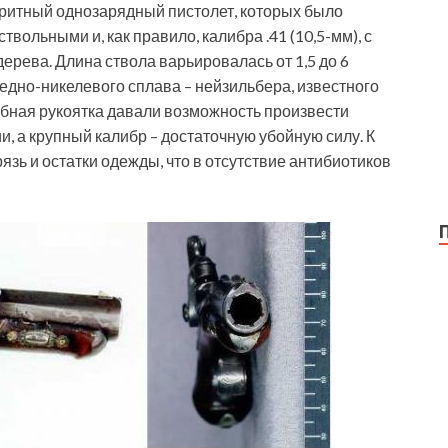
ритный однозарядный пистолет, которых было
твольными и, как правило, калибра .41 (10,5-мм), с
ерева. Длина ствола варьировалась от 1,5 до 6
 медно-никелевого сплава – нейзильбера, известного
обная рукоятка давали возможность произвести
ии, а крупный калибр – достаточную убойную силу. К
рязь и остатки одежды, что в отсутствие антибиотиков