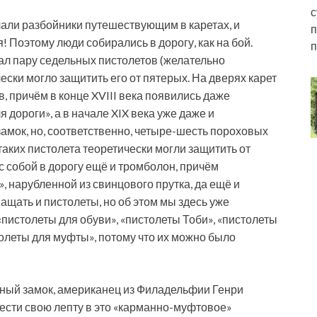
с
 кричали разбойники путешествующим в каретах, и
п
 Поэтому люди собирались в дорогу, как на бой.
п
ал пару седельных пистолетов (желательно
чески могло защитить его от пятерых. На дверях карет
, причём в конце XVIII века появились даже
дороги», а в начале XIX века уже даже и
мок, но, соответственно, четыре-шесть пороховых
аких пистолета теоретически могли защитить от
с собой в дорогу ещё и тромболон, причём
, нарубленной из свинцового прутка, да ещё и
ащать и пистолеты, но об этом мы здесь уже
«пистолеты для обуви», «пистолеты Тоби», «пистолеты
олеты для муфты», потому что их можно было
льный замок, американец из Филадельфии Генри
ести свою лепту в это «карманно-муфтовое»