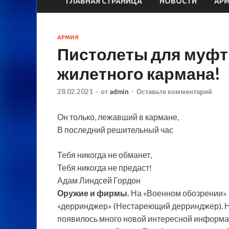
ГЛАВНАЯ СТРАНИЦА
НОВОСТИ
АР
АРМИЯ
Пистолеты для муфт
жилетного кармана!
28.02.2021
-
от
admin
-
Оставьте комментарий
Он только, лежавший в кармане,
В последний решительный час
Тебя никогда не обманет,
Тебя никогда не предаст!
Адам Линдсей Гордон
Оружие и фирмы.
На «Военном обозрении» в
«дерринджер» (Нестареющий дерринджер). Н
появилось много новой интересной информац