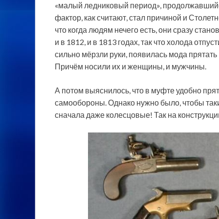
«малый ледниковый период», продолжавшийся
фактор, как считают, стал причиной и Столе
что когда людям нечего есть, они сразу ста
и в 1812, и в 1813 годах, так что холода отпус
сильно мёрзли руки, появилась мода прятать их
Причём носили их и женщины, и мужчины.
А потом выяснилось, что в муфте удобно пря
самообороны. Однако нужно было, чтобы так
сначала даже колесцовые! Так на конструкци