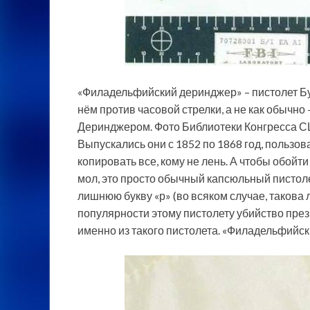
«Филадельфийский деринджер» – пистолет Бу
нём против часовой стрелки, а не как обычно
Деринджером. Фото Библиотеки Конгресса 
Выпускались они с 1852 по 1868 год, пользов
копировать все, кому не лень. А чтобы обойти
мол, это просто обычный капсюльный пистоле
лишнюю букву «р» (во всяком случае, такова л
популярности этому пистолету убийство през
именно из такого пистолета. «Филадельфийски