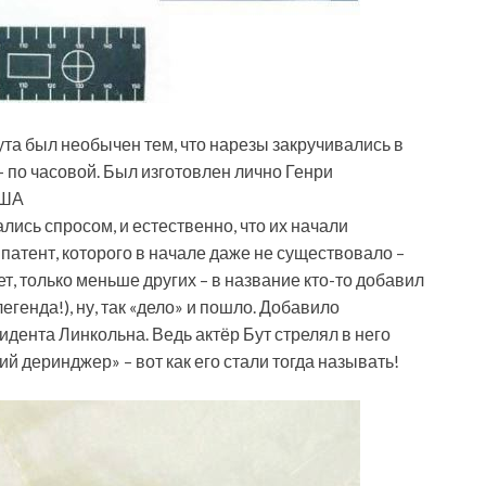
та был необычен тем, что нарезы закручивались в
 – по часовой. Был изготовлен лично Генри
США
ались спросом, и естественно, что их начали
 патент, которого в начале даже не существовало –
т, только меньше других – в название кто-то добавил
егенда!), ну, так «дело» и пошло. Добавило
идента Линкольна. Ведь актёр Бут стрелял в него
й деринджер» – вот как его стали тогда называть!