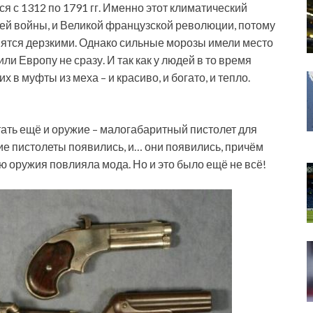
 с 1312 по 1791 гг. Именно этот климатический
тней войны, и Великой французской революции, потому
новятся дерзкими. Однако сильные морозы имели место
тили Европу не сразу. И так как у людей в то время
 в муфты из меха – и красиво, и богато, и тепло.
тать ещё и оружие – малогабаритный пистолет для
ие пистолеты появились, и… они появились, причём
ю оружия повлияла мода. Но и это было ещё не всё!