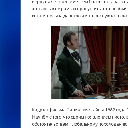
вернуться к этой теме. Тем более что у нас с
хотелось в её рамках пропустить этот необы
кстати, весьма давнюю и интересную историю
Кадр из фильма Парижские тайны 1962 года. 
Начнём с того, что своим появлением писто
обстоятельствам: глобальному похолоданию 