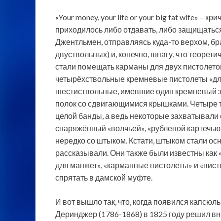
«Your money, your life or your big fat wife» –
приходилось либо отдавать, либо защищаться!
Джентльмен, отправляясь куда-то верхом, бр
двуствольных) и, конечно, шпагу, что теорети
стали помещать карманы для двух пистолетов
четырёхствольные кремневые пистолеты «для 
шестиствольные, имевшие один кремневый за
полок со сдвигающимися крышками. Четыре т
целой банды, а ведь некоторые захватывали 
снаряжённый «волчьей», «рубленой картечью»
нередко со штыком. Кстати, штыком стали осн
рассказывали. Они также были известны как 
для манжет», «карманные пистолеты» и «пист
спрятать в дамской муфте.
И вот вышло так, что, когда появился капсю
Деринджер (1786-1868) в 1825 году решил вн