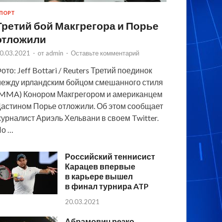
ПОРТ
Третий бой Макгрегора и Порье
отложили
0.03.2021
-
от
admin
-
Оставьте комментарий
ото: Jeff Bottari / Reuters Третий поединок
ежду ирландским бойцом смешанного стиля
MMA) Конором Макгрегором и американцем
астином Порье отложили. Об этом сообщает
урналист Ариэль Хельвани в своем Twitter.
По …
Российский теннисист
Карацев впервые
в карьере вышел
в финал турнира ATP
20.03.2021
Абрамович резко