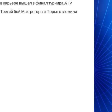
в карьере вышел в финал турнира ATP
Третий бой Макгрегора и Порье отложили