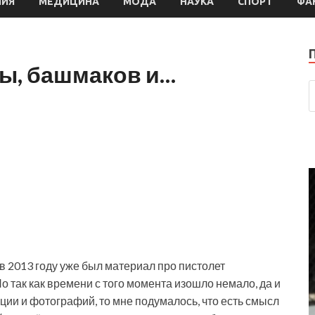
МИЯ
МЕДИЦИНА
МОДА
НАУКА
СПОРТ
ФА
ы, башмаков и…
 2013 году уже был материал про пистолет
о так как времени
с того момента изошло немало, да и
ии и фотографий, то мне подумалось, что есть смысл