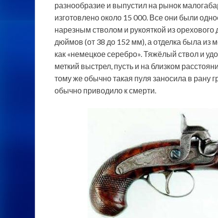
разнообразие и выпустил на рынок малогаба
изготовлено около 15 000. Все они были однос
нарезным стволом и рукояткой из орехового д
дюймов (от 38 до 152 мм), а отделка была из
как «немецкое серебро». Тяжёлый ствол и уд
меткий выстрел, пусть и на близком расстоян
тому же обычно такая пуля заносила в рану г
обычно приводило к смерти.