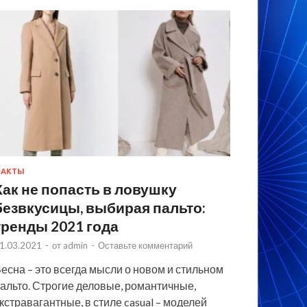
ФАКТЫ
Как не попасть в ловушку
безвкусицы, выбирая пальто:
тренды 2021 года
1.03.2021
-
от
admin
-
Оставьте комментарий
есна – это всегда мысли о новом и стильном
альто. Строгие деловые, романтичные,
кстравагантные, в стиле casual – моделей