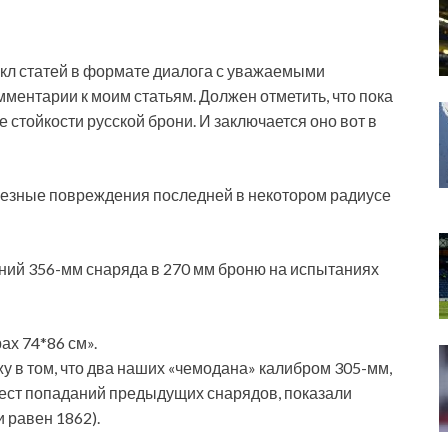
икл статей в формате диалога с уважаемыми
мментарии к моим статьям. Должен отметить, что пока
 стойкости русской брони. И заключается оно вот в
ьезные повреждения последней в некотором радиусе
даний 356-мм снаряда в 270 мм броню на испытаниях
ах 74*86 см».
жу в том, что два наших «чемодана» калибром 305-мм,
 мест попаданий предыдущих снарядов, показали
 равен 1862).