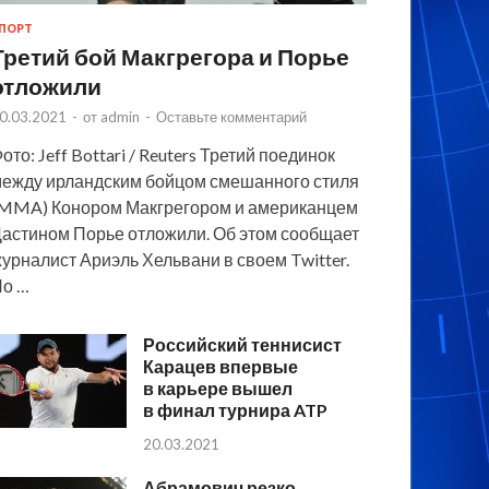
ПОРТ
Третий бой Макгрегора и Порье
отложили
0.03.2021
-
от
admin
-
Оставьте комментарий
ото: Jeff Bottari / Reuters Третий поединок
ежду ирландским бойцом смешанного стиля
MMA) Конором Макгрегором и американцем
астином Порье отложили. Об этом сообщает
урналист Ариэль Хельвани в своем Twitter.
По …
Российский теннисист
Карацев впервые
в карьере вышел
в финал турнира ATP
20.03.2021
Абрамович резко