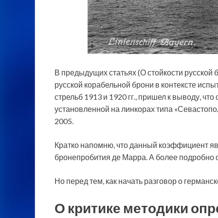
В предыдущих статьях (О стойкости русской 
русской корабельной брони в контексте испы
стрельб 1913 и 1920 гг., пришел к выводу, чт
установленной на линкорах типа «Севастопо
2005.
Кратко напомню, что данный коэффициент я
бронепробития де Марра. А более подробно о
Но перед тем, как начать разговор о германск
О критике методики опр