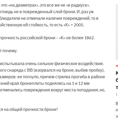
что «на диаметрах», это все же не «в радиусе».
тнюдь не в поврежденный слой брони. И, раз уж
аблюдатели не отмечали наличия повреждений, то в
ственную ей стойкость, то есть «К» = 2005.
 прочность российской брони – «К» не более 1862.
т почему.
 испытывала очень сильное физическое воздействие.
го снаряда с ВВ (взорвался на броне, выбив пробку),
змеров: ее погнуло, причем стрелка прогиба в районе
рхний края бронеплиты поднялись на 5 и 12 мм
отмечались повреждения вокруг места попадания, но,
1
В
ся на общей прочности брони?
п
э