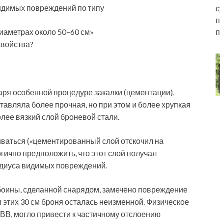
видимых повреждений по типу
с
п
п
иаметрах около 50–60 см»
свойства?
даря особенной процедуре закалки (цементации),
ставляла более прочная, но при этом и более хрупкая
олее вязкий слой броневой стали.
ваться («цементированный слой отскочил на
гично предположить, что этот слой получал
адиуса видимых повреждений.
обоины, сделанной снарядом, замечено повреждение
ми этих 30 см броня осталась неизменной. Физическое
ВВ, могло привести к частичному отслоению