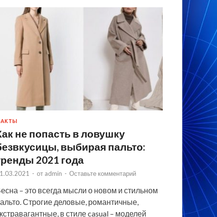
ФАКТЫ
Как не попасть в ловушку
безвкусицы, выбирая пальто:
тренды 2021 года
1.03.2021
-
от
admin
-
Оставьте комментарий
есна – это всегда мысли о новом и стильном
альто. Строгие деловые, романтичные,
кстравагантные, в стиле casual – моделей