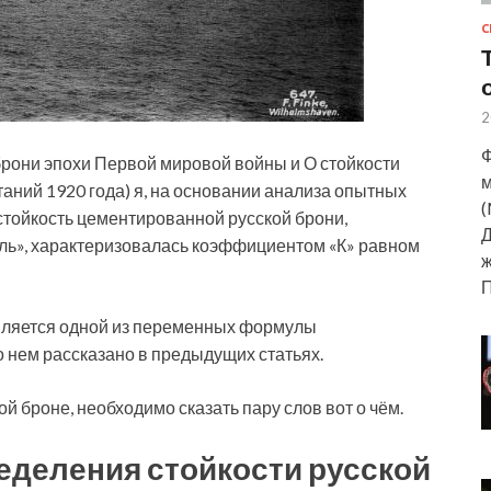
С
2
Ф
брони эпохи Первой мировой войны и О стойкости
м
таний 1920 года) я, на основании анализа опытных
(
о стойкость цементированной русской брони,
Д
ль», характеризовалась коэффициентом «К» равном
ж
вляется одной из переменных формулы
 нем рассказано в предыдущих статьях.
ой броне, необходимо сказать пару слов вот о чём.
еделения стойкости русской