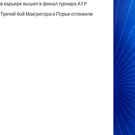
в карьере вышел в финал турнира ATP
Третий бой Макгрегора и Порье отложили