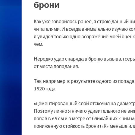
брони
Как уже говорилось ранее, я строю данный ц
читателями. И всегда внимательно изучаю ко
я увидел только одно возражение моей оценке
чем.
Нередко удар снаряда в броню вызывал сер
от места попадания.
Так, например, в результате одного из попа
1920 года
«цементированный слой отскочил на диаметр
Поэтому лично я ничего удивительного не ви
попав в 69 см и в метре от ближайших к ним
пониженную стойкость брони («К» меньше или