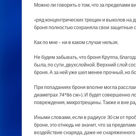
Можно ли говорить о том, что за пределами 
«ряд концентрических трещин и выколов на д
броня полностью сохраняла свои защитные 
Как по мне – ни в каком случае нельзя.
Не будем забывать, что броня Круппа, благо
была, по сути, двухслойной. Верхний слой со
броня. А за ней уже шел менее прочный, но б
При попаданиях броня вполне могла расслаи
диаметрах 74*86 см»). И будет совершенно ло
повреждения, микротрещины. Также и вне р
Иными словами, если в радиусе 30 см от пр
брони, это отнюдь не значит, что за предела
воздействие снаряда, даже не снаряженного 