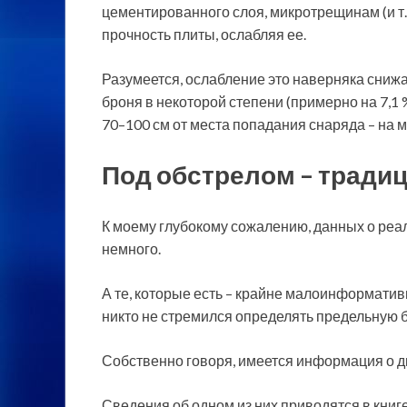
цементированного слоя, микротрещинам (и т.д
прочность плиты, ослабляя ее.
Разумеется, ослабление это наверняка снижал
броня в некоторой степени (примерно на 7,1
70–100 см от места попадания снаряда – на мо
Под обстрелом – тради
К моему глубокому сожалению, данных о реа
немного.
А те, которые есть – крайне малоинформативн
никто не стремился определять предельную 
Собственно говоря, имеется информация о дв
Сведения об одном из них приводятся в книг