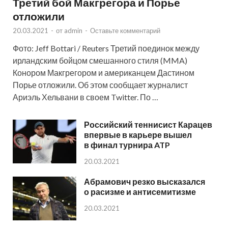
Третий бой Макгрегора и Порье
отложили
20.03.2021
-
от
admin
-
Оставьте комментарий
Фото: Jeff Bottari / Reuters Третий поединок между
ирландским бойцом смешанного стиля (MMA)
Конором Макгрегором и американцем Дастином
Порье отложили. Об этом сообщает журналист
Ариэль Хельвани в своем Twitter. По …
Российский теннисист Карацев
впервые в карьере вышел
в финал турнира ATP
20.03.2021
Абрамович резко высказался
о расизме и антисемитизме
20.03.2021