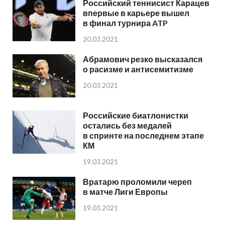
Российский теннисист Карацев
впервые в карьере вышел
в финал турнира ATP
20.03.2021
Абрамович резко высказался
о расизме и антисемитизме
20.03.2021
Российские биатлонистки
остались без медалей
в спринте на последнем этапе
КМ
19.03.2021
Вратарю проломили череп
в матче Лиги Европы
19.03.2021