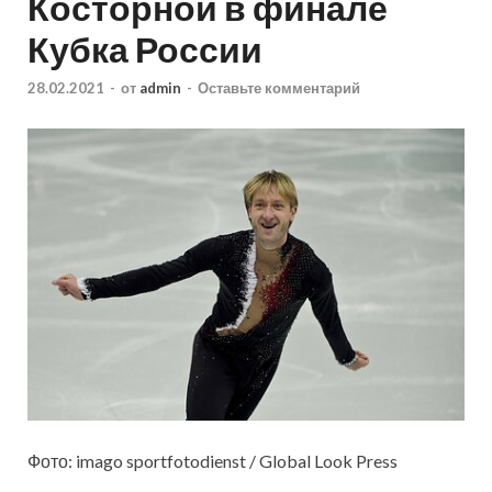
Косторной в финале
Кубка России
28.02.2021
-
от
admin
-
Оставьте комментарий
Фото: imago sportfotodienst / Global Look Press