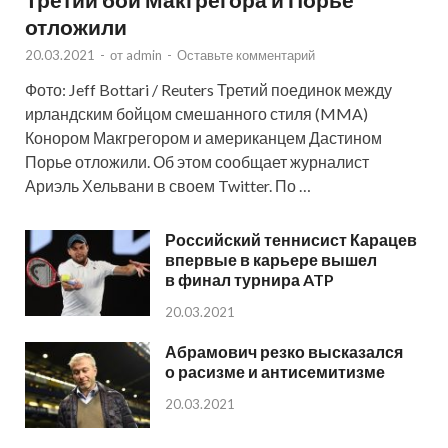
отложили
20.03.2021
-
от
admin
-
Оставьте комментарий
Фото: Jeff Bottari / Reuters Третий поединок между
ирландским бойцом смешанного стиля (MMA)
Конором Макгрегором и американцем Дастином
Порье отложили. Об этом сообщает журналист
Ариэль Хельвани в своем Twitter. По …
Российский теннисист Карацев
впервые в карьере вышел
в финал турнира ATP
20.03.2021
Абрамович резко высказался
о расизме и антисемитизме
20.03.2021