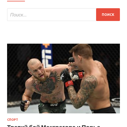
СПОРТ
Третий бой Макгрегора и Порье