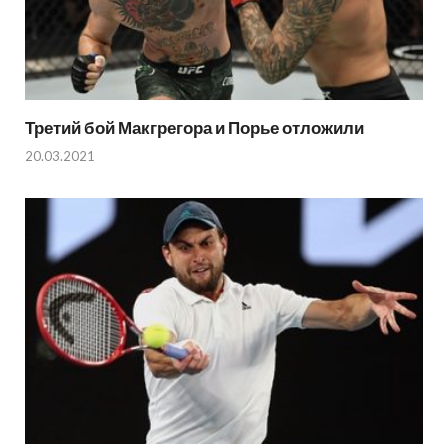
Третий бой Макгрегора и Порье отложили
20.03.2021